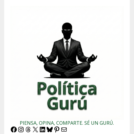
PIENSA, OPINA, COMPARTE. SÉ UN GURÚ.
Facebook
Instagram
Threads
X
LinkedIn
Bluesky
Pinterest
Correo electrónico