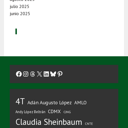
julio 2025
junio 2025
Facebook
Instagram
Threads
X
LinkedIn
Bluesky
Pinterest
4T
Adán Augusto López
AMLO
CDMX
Andy López Beltrán
CJNG
Claudia Sheinbaum
CNTE