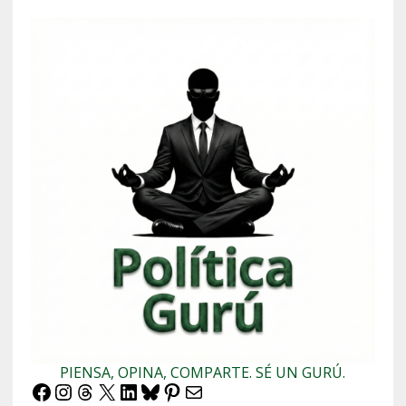
PIENSA, OPINA, COMPARTE. SÉ UN GURÚ.
Facebook
Instagram
Threads
X
LinkedIn
Bluesky
Pinterest
Correo electrónico