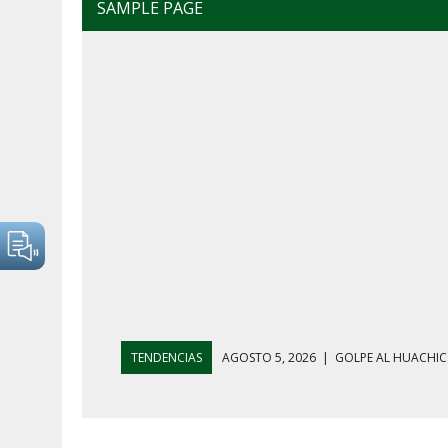
SAMPLE PAGE
TENDENCIAS
AGOSTO 4, 2026
|
MAÑANERA DEL 4 D
AGOSTO 5, 2026
|
HARFUCH RESPALDA A LA MARINA M
AGOSTO 5, 2026
|
MAÑANERA DEL 5 DE AGOSTO: REFOR