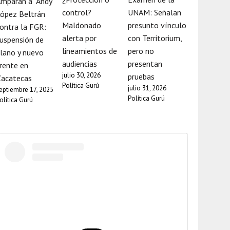
mparan a “Andy”
control?
UNAM: Señalan
ópez Beltrán
Maldonado
presunto vínculo
ontra la FGR:
alerta por
con Territorium,
uspensión de
lineamientos de
pero no
lano y nuevo
audiencias
presentan
rente en
julio 30, 2026
pruebas
Zacatecas
Política Gurú
julio 31, 2026
eptiembre 17, 2025
Política Gurú
olítica Gurú