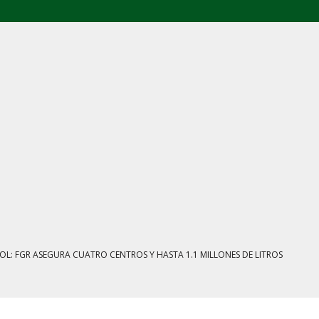
E AGOSTO: CINCO FRENTES BAJO EXAMEN
IENTRAS EL HUACHICOL FISCAL GOLPEA SU IMAGEN
ESTACIÓN, VIVIENDA Y DEBATE SOBRE LAS AUDIENCIAS