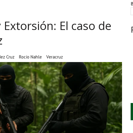
NTE, HUACHICOL INDUSTRIAL Y UNA LEY BAJO CERO
B
AMEN DE LA UNAM MARCAN LA JORNADA
Extorsión: El caso de
A CUATRO CENTROS Y HASTA 1.1 MILLONES DE LITROS
z
ez Cruz
Rocío Nahle
Veracruz