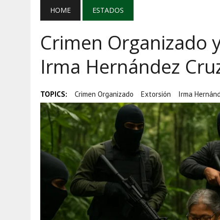
AGOSTO 5, 2026
|
EL GRAN GURÚ: BECAS CON REMITE
HOME
ESTADOS
AGOSTO 5, 2026
|
TRANSPARENCIA, HUACHICOL Y EX
Crimen Organizado y 
AGOSTO 5, 2026
|
GOLPE AL HUACHICOL: FGR ASEGUR
Irma Hernández Cru
TOPICS:
Crimen Organizado
Extorsión
Irma Hernánd