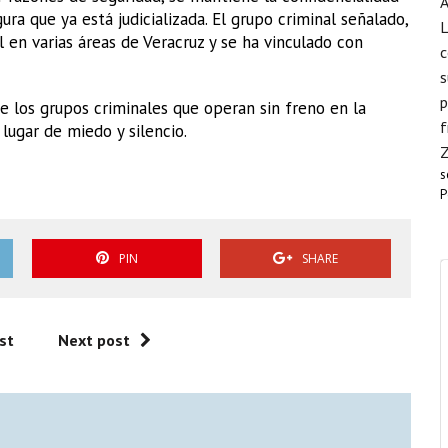
A
ura que ya está judicializada. El grupo criminal señalado,
L
 en varias áreas de Veracruz y se ha vinculado con
c
s
p
e los grupos criminales que operan sin freno en la
f
lugar de miedo y silencio.
s
P
PIN
SHARE
st
Next post