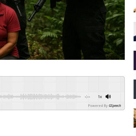
-:--
1x
Powered By
GSpeech