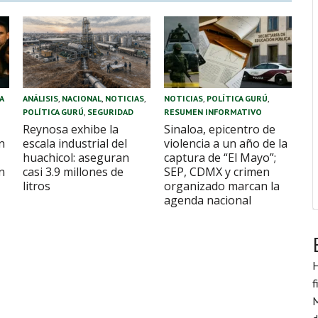
A
ANÁLISIS
,
NACIONAL
,
NOTICIAS
,
NOTICIAS
,
POLÍTICA GURÚ
,
POLÍTICA GURÚ
,
SEGURIDAD
RESUMEN INFORMATIVO
Reynosa exhibe la
Sinaloa, epicentro de
n
escala industrial del
violencia a un año de la
huachicol: aseguran
captura de “El Mayo”;
n
casi 3.9 millones de
SEP, CDMX y crimen
litros
organizado marcan la
agenda nacional
H
f
M