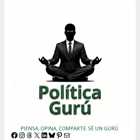
PIENSA, OPINA, COMPARTE. SÉ UN GURÚ.
Facebook
Instagram
Threads
X
LinkedIn
Bluesky
Pinterest
Correo electrónico