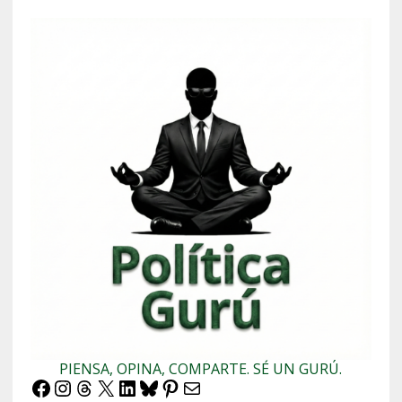
PIENSA, OPINA, COMPARTE. SÉ UN GURÚ.
Facebook
Instagram
Threads
X
LinkedIn
Bluesky
Pinterest
Correo electrónico