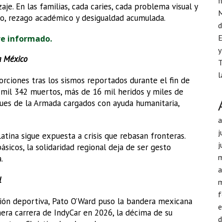
f
je. En las familias, cada caries, cada problema visual y
M
o, rezago académico y desigualdad acumulada.
d
E
re informado.
y
a México
T
l
ciones tras los sismos reportados durante el fin de
 mil 342 muertos, más de 16 mil heridos y miles de
ues de la Armada cargados con ayuda humanitaria,
j
tina sigue expuesta a crisis que rebasan fronteras.
j
ásicos, la solidaridad regional deja de ser gesto
.
a
l
f
ción deportiva, Pato O’Ward puso la bandera mexicana
mera carrera de IndyCar en 2026, la décima de su
d