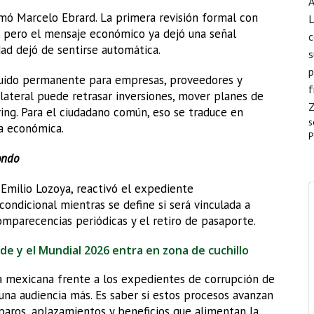
A
rmó Marcelo Ebrard. La primera revisión formal con
L
, pero el mensaje económico ya dejó una señal
c
dad dejó de sentirse automática.
s
p
 ruido permanente para empresas, proveedores y
f
ilateral puede retrasar inversiones, mover planes de
ring. Para el ciudadano común, eso se traduce en
s
za económica.
P
ondo
Emilio Lozoya, reactivó el expediente
ondicional mientras se define si será vinculada a
mparecencias periódicas y el retiro de pasaporte.
ide y el Mundial 2026 entra en zona de cuchillo
icia mexicana frente a los expedientes de corrupción de
o una audiencia más. Es saber si estos procesos avanzan
paros, aplazamientos y beneficios que alimentan la