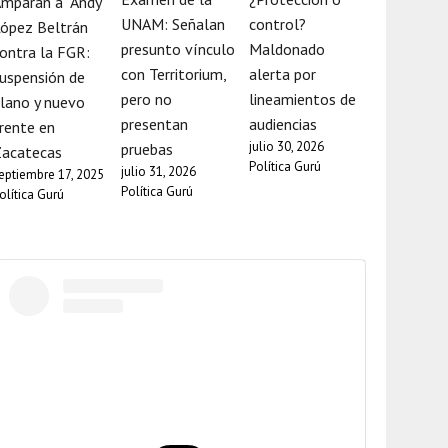
mparan a “Andy”
UNAM: Señalan
control?
ópez Beltrán
presunto vínculo
Maldonado
ontra la FGR:
con Territorium,
alerta por
uspensión de
pero no
lineamientos de
lano y nuevo
presentan
audiencias
rente en
julio 30, 2026
pruebas
Zacatecas
Política Gurú
julio 31, 2026
eptiembre 17, 2025
Política Gurú
olítica Gurú