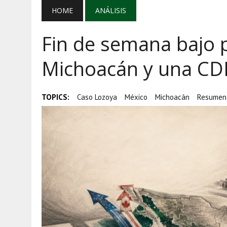
AGOSTO 5, 2026
|
MAÑANERA DEL 5 DE AGOSTO: REFOR
HOME
ANÁLISIS
AGOSTO 5, 2026
|
EL GRAN GURÚ: BECAS CON REMITE
Fin de semana bajo 
AGOSTO 5, 2026
|
TRANSPARENCIA, HUACHICOL Y EX
Michoacán y una CDM
TOPICS:
Caso Lozoya
México
Michoacán
Resumen 