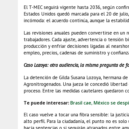
El T-MEC seguirá vigente hasta 2036, según confi
Estados Unidos quedó marcada para el 20 de julio
incómoda: el acuerdo continúa, aunque la estabili
Las revisiones anuales pueden convertirse en un
trabajadores. Cada ajuste, advertencia o tensión b
producción y enfriar decisiones ligadas al nearsho
empleo, precios, cadenas de suministro y confian
Caso Lozoya: otra audiencia, la misma pregunta de f
La detención de Gilda Susana Lozoya, hermana de 
Agronitrogenados. Una jueza le concedió libertad c
proceso. Entre las medidas cautelares quedaron co
Te puede interesar:
Brasil cae, México se desp
El caso vuelve a tocar una fibra sensible: la just
alto perfil. Para la ciudadanía, el punto no es sol
hacia sentencias o si seguirán atrapados entre am