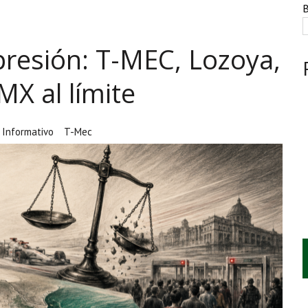
ESTACIÓN, VIVIENDA Y DEBATE SOBRE LAS AUDIENCIAS
B
NTE, HUACHICOL INDUSTRIAL Y UNA LEY BAJO CERO
presión: T-MEC, Lozoya,
AMEN DE LA UNAM MARCAN LA JORNADA
X al límite
Informativo
T-Mec