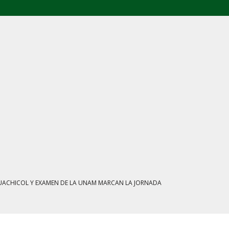
L: FGR ASEGURA CUATRO CENTROS Y HASTA 1.1 MILLONES DE LITROS
ATE MARCAN LA JORNADA EN MÉXICO
IENTRAS EL HUACHICOL FISCAL GOLPEA SU IMAGEN