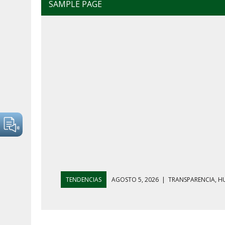
SAMPLE PAGE
TENDENCIAS
AGOSTO 5, 2026
|
GOLPE AL HUACHICO
AGOSTO 7, 2026
|
AYOTZINAPA, INFLACIÓN Y AGUAC
AGOSTO 5, 2026
|
HARFUCH RESPALDA A LA MARINA M