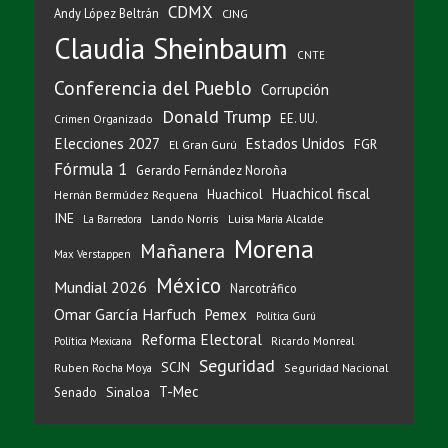
CDMX
Andy López Beltrán
CJNG
Claudia Sheinbaum
CNTE
Conferencia del Pueblo
Corrupción
Donald Trump
EE. UU.
Crimen Organizado
Elecciones 2027
Estados Unidos
FGR
El Gran Gurú
Fórmula 1
Gerardo Fernández Noroña
Huachicol fiscal
Huachicol
Hernán Bermúdez Requena
INE
Lando Norris
Luisa María Alcalde
La Barredora
Morena
Mañanera
Max Verstappen
México
Mundial 2026
Narcotráfico
Omar García Harfuch
Pemex
Política Gurú
Reforma Electoral
Ricardo Monreal
Política Mexicana
Seguridad
SCJN
Ruben Rocha Moya
Seguridad Nacional
T-Mec
Sinaloa
Senado