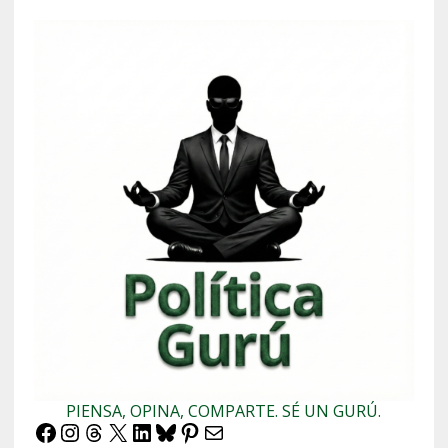
PIENSA, OPINA, COMPARTE. SÉ UN GURÚ.
Facebook
Instagram
Threads
X
LinkedIn
Bluesky
Pinterest
Correo electrónico