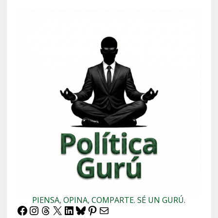
PIENSA, OPINA, COMPARTE. SÉ UN GURÚ.
Facebook
Instagram
Threads
X
LinkedIn
Bluesky
Pinterest
Correo electrónico