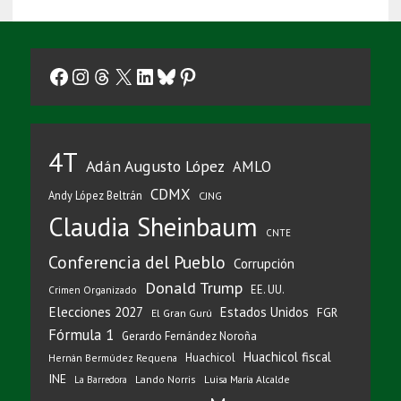
Facebook
Instagram
Threads
X
LinkedIn
Bluesky
Pinterest
4T
Adán Augusto López
AMLO
CDMX
Andy López Beltrán
CJNG
Claudia Sheinbaum
CNTE
Conferencia del Pueblo
Corrupción
Donald Trump
EE. UU.
Crimen Organizado
Elecciones 2027
Estados Unidos
FGR
El Gran Gurú
Fórmula 1
Gerardo Fernández Noroña
Huachicol fiscal
Huachicol
Hernán Bermúdez Requena
INE
Lando Norris
Luisa María Alcalde
La Barredora