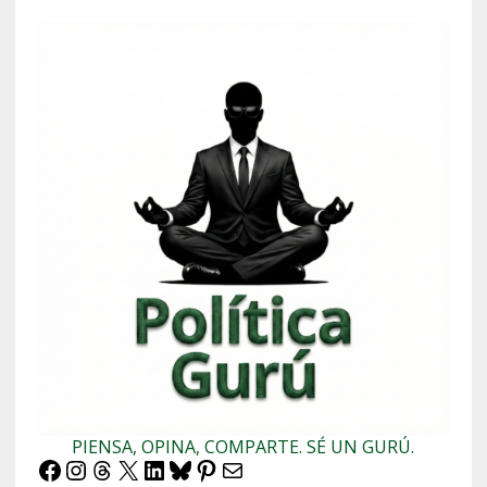
PIENSA, OPINA, COMPARTE. SÉ UN GURÚ.
Facebook
Instagram
Threads
X
LinkedIn
Bluesky
Pinterest
Correo electrónico