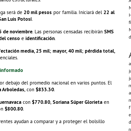
A
ega será de
20 mil pesos
por familia. Iniciará del
22 al
H
San Luis Potosí
.
f
M
 5 de noviembre
. Las personas censadas recibirán
SMS
d
del censo
e
identificación
.
fectación media, 25 mil
;
mayor, 40 mil
;
pérdida total,
enciales.
 informado
j
j
r debajo del promedio nacional en varios puntos. El
a Arboledas
, con
$833.30
.
a
uernavaca
con
$770.80
,
Soriana Súper Glorieta
en
f
on
$800.80
.
erentes ayudan a comparar y a proteger el bolsillo
d