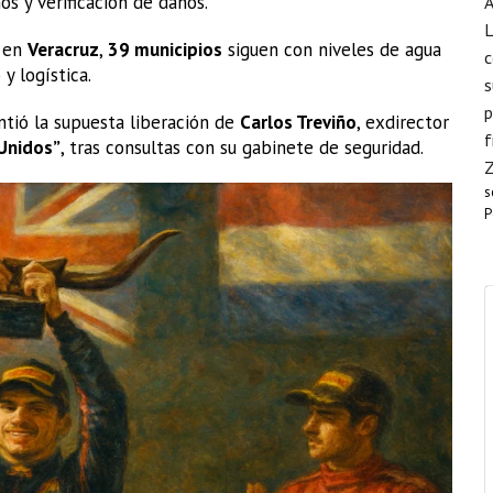
s y verificación de daños.
A
L
; en
Veracruz
,
39 municipios
siguen con niveles de agua
c
y logística.
s
p
tió la supuesta liberación de
Carlos Treviño
, exdirector
f
Unidos”
, tras consultas con su gabinete de seguridad.
s
P