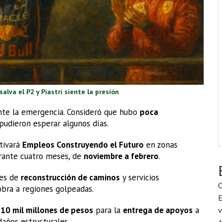
alva el P2 y Piastri siente la presión
te la emergencia. Consideró que hubo
poca
 pudieron esperar algunos días.
tivará
Empleos Construyendo el Futuro
en zonas
ante cuatro meses, de
noviembre a febrero
.
res de
reconstrucción de caminos
y servicios
C
obra a regiones golpeadas.
E
e
10 mil millones de pesos
para la
entrega de apoyos
a
v
daños estructurales.