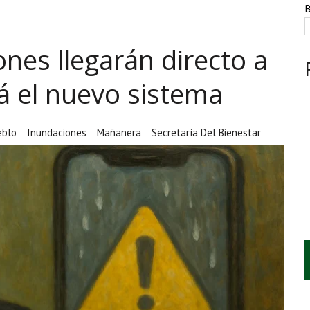
ATE MARCAN LA JORNADA EN MÉXICO
B
IENTRAS EL HUACHICOL FISCAL GOLPEA SU IMAGEN
ones llegarán directo a
ESTACIÓN, VIVIENDA Y DEBATE SOBRE LAS AUDIENCIAS
rá el nuevo sistema
eblo
Inundaciones
Mañanera
Secretaría Del Bienestar