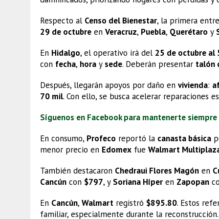
Respecto al
Censo del Bienestar
, la primera entr
29 de octubre
en
Veracruz
,
Puebla
,
Querétaro
y
En
Hidalgo
, el operativo irá del
25 de octubre al
con
fecha
,
hora
y
sede
. Deberán presentar
talón 
Después, llegarán apoyos por daño en
vivienda
:
a
70 mil
. Con ello, se busca acelerar reparaciones es
Síguenos en Facebook para mantenerte siempre
En consumo,
Profeco
reportó la
canasta básica
po
menor precio en
Edomex
fue
Walmart Multiplaz
También destacaron
Chedraui Flores Magón
en
C
Cancún
con
$797
, y
Soriana Híper
en
Zapopan
c
En
Cancún
,
Walmart
registró
$895.80
. Estos ref
familiar, especialmente durante la reconstrucción.