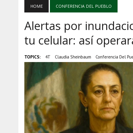
AGOSTO 7, 2026
|
AYOTZINAPA, INFLACIÓN Y AGUAC
HOME
CONFERENCIA DEL PUEBLO
AGOSTO 5, 2026
|
HARFUCH RESPALDA A LA MARINA M
Alertas por inundaci
AGOSTO 5, 2026
|
MAÑANERA DEL 5 DE AGOSTO: REFOR
tu celular: así opera
TOPICS:
4T
Claudia Sheinbaum
Conferencia Del Pu