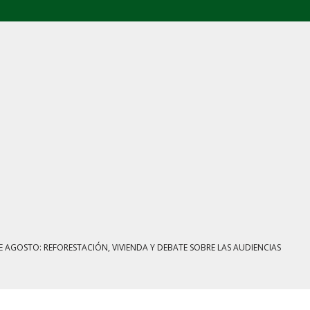
AS CON REMITENTE, HUACHICOL INDUSTRIAL Y UNA LEY BAJO CERO
ONFERENCIA DE SHEINBAUM
JUSTICIA TARDÍA Y FRACKING VERDE