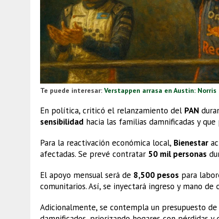
Te puede interesar:
Verstappen arrasa en Austin: Norris s
En política, criticó el relanzamiento del
PAN
duran
sensibilidad
hacia las familias damnificadas y que
Para la reactivación económica local,
Bienestar
ac
afectadas. Se prevé contratar
50 mil personas
dur
El apoyo mensual será de
8,500 pesos
para labo
comunitarios. Así, se inyectará ingreso y mano de 
Adicionalmente, se contempla un presupuesto d
damnificados, priorizando hogares con pérdidas y 