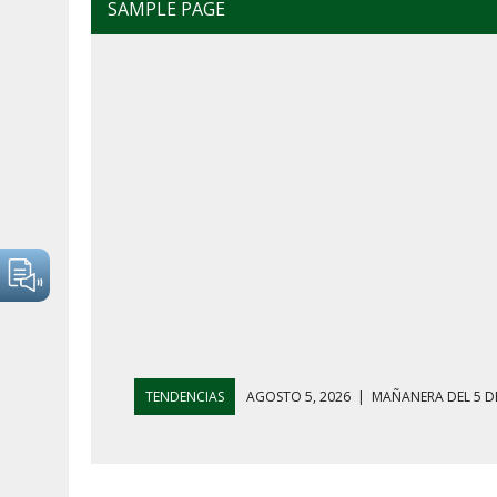
SAMPLE PAGE
TENDENCIAS
AGOSTO 5, 2026
|
EL GRAN GURÚ: BEC
AGOSTO 7, 2026
|
CINCO TEMAS QUE MARCARON LA C
AGOSTO 7, 2026
|
EL GRAN GURÚ: DEMOCRACIA CARA, 