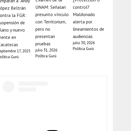
mparan a “Andy”
UNAM: Señalan
control?
ópez Beltrán
presunto vínculo
Maldonado
ontra la FGR:
con Territorium,
alerta por
uspensión de
pero no
lineamientos de
lano y nuevo
presentan
audiencias
rente en
julio 30, 2026
pruebas
Zacatecas
Política Gurú
julio 31, 2026
eptiembre 17, 2025
Política Gurú
olítica Gurú