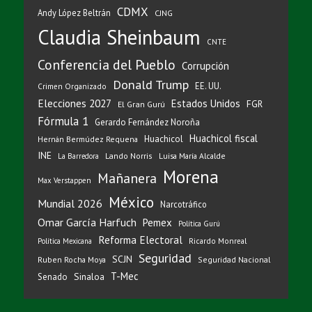
CDMX
Andy López Beltrán
CJNG
Claudia Sheinbaum
CNTE
Conferencia del Pueblo
Corrupción
Donald Trump
EE. UU.
Crimen Organizado
Elecciones 2027
Estados Unidos
FGR
El Gran Gurú
Fórmula 1
Gerardo Fernández Noroña
Huachicol fiscal
Huachicol
Hernán Bermúdez Requena
INE
Lando Norris
Luisa María Alcalde
La Barredora
Morena
Mañanera
Max Verstappen
México
Mundial 2026
Narcotráfico
Omar García Harfuch
Pemex
Política Gurú
Reforma Electoral
Ricardo Monreal
Política Mexicana
Seguridad
SCJN
Ruben Rocha Moya
Seguridad Nacional
T-Mec
Sinaloa
Senado