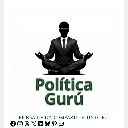
PIENSA, OPINA, COMPARTE. SÉ UN GURÚ.
Facebook
Instagram
Threads
X
LinkedIn
Bluesky
Pinterest
Correo electrónico