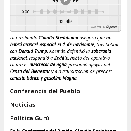
0:00
-:--
1x
Powered By
GSpeech
La presidenta
Claudia Sheinbaum
aseguró que
no
habrá arancel especial el 1 de noviembre
, tras hablar
con
Donald Trump
. Además, defendió la
soberanía
nacional
, respondió a
Zedillo
, habló del operativo
contra el
huachicol de agua
, presumió apoyos del
Censo del Bienestar
y dio actualización de precios:
canasta básica
y
gasolina Magna
.
Conferencia del Pueblo
Noticias
Política Gurú
En la
Conferencia del Pueblo
,
Claudia Sheinbaum