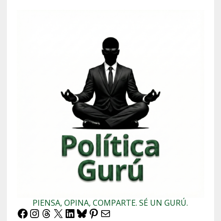
PIENSA, OPINA, COMPARTE. SÉ UN GURÚ.
Facebook
Instagram
Threads
X
LinkedIn
Bluesky
Pinterest
Correo electrónico