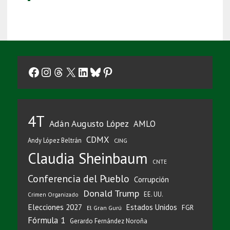
Facebook
Instagram
Threads
X
LinkedIn
Bluesky
Pinterest
4T
Adán Augusto López
AMLO
CDMX
Andy López Beltrán
CJNG
Claudia Sheinbaum
CNTE
Conferencia del Pueblo
Corrupción
Donald Trump
EE. UU.
Crimen Organizado
Elecciones 2027
Estados Unidos
FGR
El Gran Gurú
Fórmula 1
Gerardo Fernández Noroña