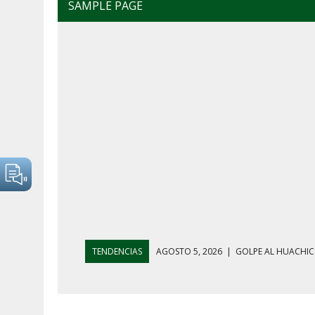
SAMPLE PAGE
TENDENCIAS
AGOSTO 4, 2026
|
MAÑANERA DEL 4 D
AGOSTO 5, 2026
|
HARFUCH RESPALDA A LA MARINA M
AGOSTO 5, 2026
|
MAÑANERA DEL 5 DE AGOSTO: REFOR