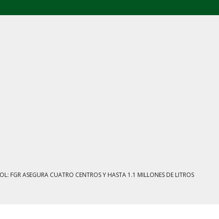
E AGOSTO: CINCO FRENTES BAJO EXAMEN
IENTRAS EL HUACHICOL FISCAL GOLPEA SU IMAGEN
ESTACIÓN, VIVIENDA Y DEBATE SOBRE LAS AUDIENCIAS