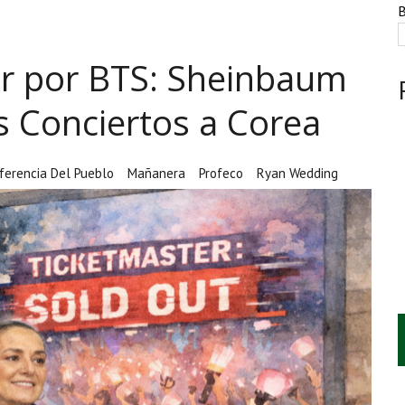
NTE, HUACHICOL INDUSTRIAL Y UNA LEY BAJO CERO
B
AMEN DE LA UNAM MARCAN LA JORNADA
er por BTS: Sheinbaum
A CUATRO CENTROS Y HASTA 1.1 MILLONES DE LITROS
s Conciertos a Corea
ferencia Del Pueblo
Mañanera
Profeco
Ryan Wedding