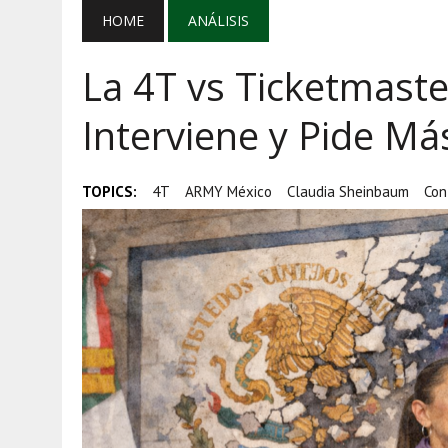
AGOSTO 5, 2026
|
EL GRAN GURÚ: BECAS CON REMITE
HOME
ANÁLISIS
AGOSTO 5, 2026
|
TRANSPARENCIA, HUACHICOL Y EX
La 4T vs Ticketmast
AGOSTO 5, 2026
|
GOLPE AL HUACHICOL: FGR ASEGUR
Interviene y Pide Má
TOPICS:
4T
ARMY México
Claudia Sheinbaum
Con