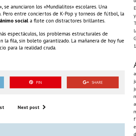
d
o», se anunciaron los «Mundialitos» escolares. Una
E
tá. Pero entre conciertos de K-Pop y torneos de fútbol, la
y
ánimo social
a flote con distractores brillantes.
T
l
más espectáculos, los problemas estructurales de
G
 la fila, sin boleto garantizado. La mañanera de hoy fue
1
o para la realidad cruda.
j
PIN
SHARE
j
a
st
Next post
f
d