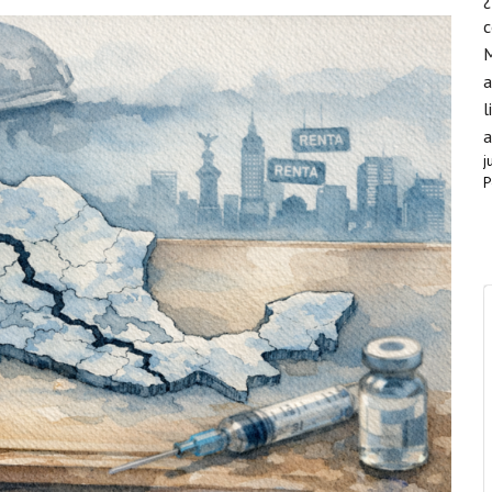
c
a
l
a
j
P