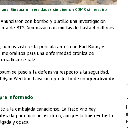
mana: Sinaloa, universidades sin dinero y CDMX sin respiro
 Anunciaron con bombo y platillo una investigación
venta de BTS. Amenazan con multas de hasta 4 millones
e, hemos visto esta película antes con Bad Bunny y
 mejoralitos para una enfermedad crónica de
rradicar de raíz.
aum se puso a la defensiva respecto a la seguridad.
l Ryan Wedding haya sido producto de un
operativo de
pre informado
H
nte a la embajada canadiense. La frase «no hay
f
erada para marcar territorio, aunque la línea entre la
M
lgada y opaca.