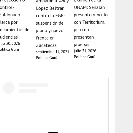
Amparan a “Andy”
ontrol?
UNAM: Señalan
López Beltrán
Maldonado
presunto vínculo
contra la FGR:
lerta por
con Territorium,
suspensión de
ineamientos de
pero no
plano y nuevo
udiencias
presentan
frente en
ulio 30, 2026
pruebas
Zacatecas
olítica Gurú
julio 31, 2026
septiembre 17, 2025
Política Gurú
Política Gurú