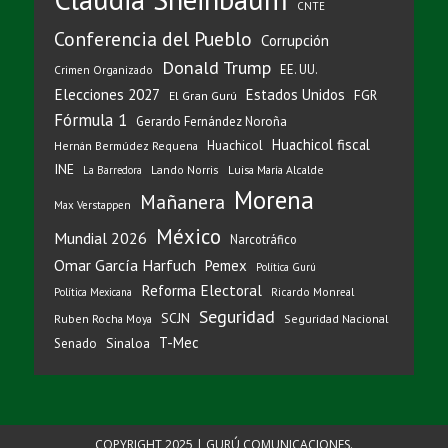
CNTE
Conferencia del Pueblo
Corrupción
Donald Trump
EE. UU.
Crimen Organizado
Elecciones 2027
Estados Unidos
FGR
El Gran Gurú
Fórmula 1
Gerardo Fernández Noroña
Huachicol fiscal
Huachicol
Hernán Bermúdez Requena
INE
Lando Norris
Luisa María Alcalde
La Barredora
Morena
Mañanera
Max Verstappen
México
Mundial 2026
Narcotráfico
Omar García Harfuch
Pemex
Política Gurú
Reforma Electoral
Ricardo Monreal
Política Mexicana
Seguridad
SCJN
Ruben Rocha Moya
Seguridad Nacional
T-Mec
Sinaloa
Senado
COPYRIGHT 2025 | GURÚ COMUNICACIONES.