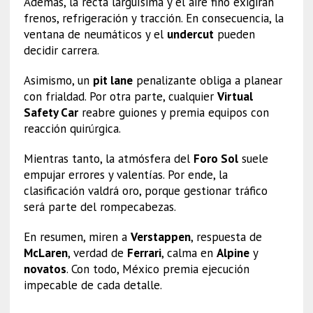
Además, la recta larguísima y el aire fino exigirán
frenos, refrigeración y tracción. En consecuencia, la
ventana de neumáticos y el
undercut
pueden
decidir carrera.
Asimismo, un
pit lane
penalizante obliga a planear
con frialdad. Por otra parte, cualquier
Virtual
Safety Car
reabre guiones y premia equipos con
reacción quirúrgica.
Mientras tanto, la atmósfera del
Foro Sol
suele
empujar errores y valentías. Por ende, la
clasificación valdrá oro, porque gestionar tráfico
será parte del rompecabezas.
En resumen, miren a
Verstappen
, respuesta de
McLaren
, verdad de
Ferrari
, calma en
Alpine
y
novatos
. Con todo, México premia ejecución
impecable de cada detalle.