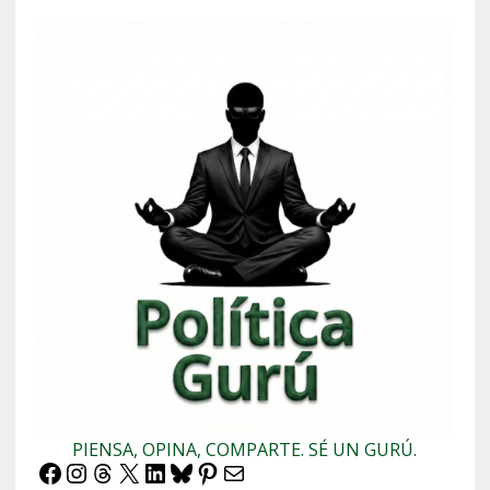
PIENSA, OPINA, COMPARTE. SÉ UN GURÚ.
Facebook
Instagram
Threads
X
LinkedIn
Bluesky
Pinterest
Correo electrónico