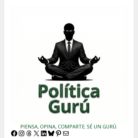
PIENSA, OPINA, COMPARTE. SÉ UN GURÚ.
Facebook
Instagram
Threads
X
LinkedIn
Bluesky
Pinterest
Correo electrónico