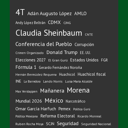
4T
Adán Augusto López
AMLO
CDMX
Andy López Beltrán
CJNG
Claudia Sheinbaum
CNTE
Conferencia del Pueblo
Corrupción
Donald Trump
EE. UU.
Crimen Organizado
Elecciones 2027
Estados Unidos
FGR
El Gran Gurú
Fórmula 1
Gerardo Fernández Noroña
Huachicol fiscal
Huachicol
Hernán Bermúdez Requena
INE
Lando Norris
Luisa María Alcalde
La Barredora
Morena
Mañanera
Max Verstappen
México
Mundial 2026
Narcotráfico
Omar García Harfuch
Pemex
Política Gurú
Reforma Electoral
Ricardo Monreal
Política Mexicana
Seguridad
SCJN
Ruben Rocha Moya
Seguridad Nacional