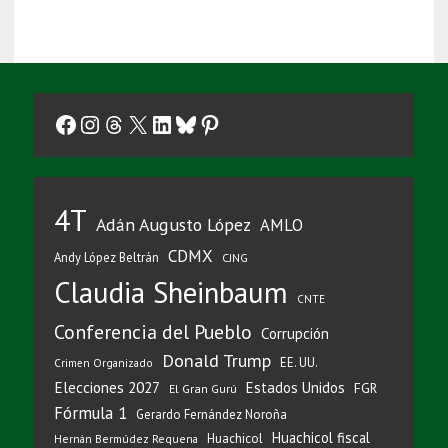
Facebook
Instagram
Threads
X
LinkedIn
Bluesky
Pinterest
4T
Adán Augusto López
AMLO
CDMX
Andy López Beltrán
CJNG
Claudia Sheinbaum
CNTE
Conferencia del Pueblo
Corrupción
Donald Trump
EE. UU.
Crimen Organizado
Elecciones 2027
Estados Unidos
FGR
El Gran Gurú
Fórmula 1
Gerardo Fernández Noroña
Huachicol fiscal
Huachicol
Hernán Bermúdez Requena