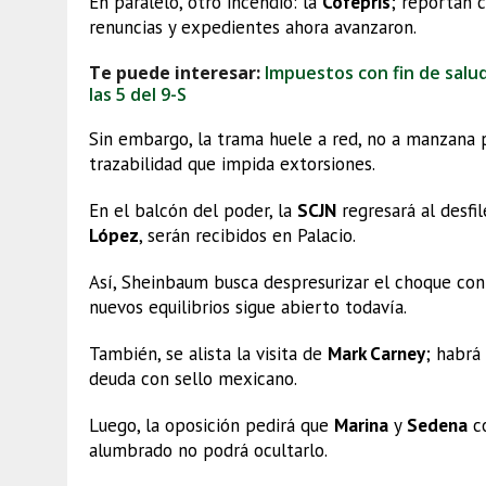
En paralelo, otro incendio: la
Cofepris
; reportan 
renuncias y expedientes ahora avanzaron.
Te puede interesar:
Impuestos con fin de salud
las 5 del 9-S
Sin embargo, la trama huele a red, no a manzana p
trazabilidad que impida extorsiones.
En el balcón del poder, la
SCJN
regresará al desfi
López
, serán recibidos en Palacio.
Así, Sheinbaum busca despresurizar el choque con e
nuevos equilibrios sigue abierto todavía.
También, se alista la visita de
Mark Carney
; habrá
deuda con sello mexicano.
Luego, la oposición pedirá que
Marina
y
Sedena
co
alumbrado no podrá ocultarlo.