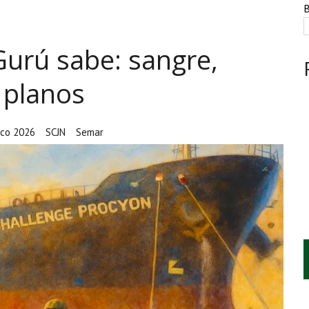
NTE, HUACHICOL INDUSTRIAL Y UNA LEY BAJO CERO
B
AMEN DE LA UNAM MARCAN LA JORNADA
Gurú sabe: sangre,
A CUATRO CENTROS Y HASTA 1.1 MILLONES DE LITROS
n planos
co 2026
SCJN
Semar