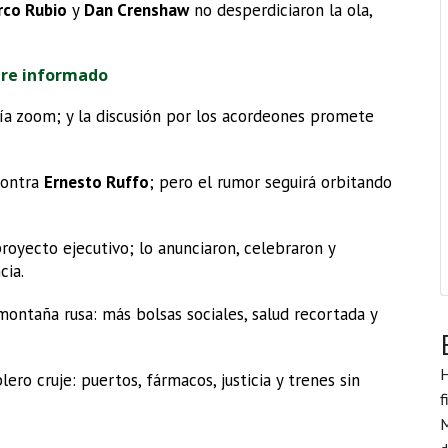
rco Rubio
y
Dan Crenshaw
no desperdiciaron la ola,
pre informado
ía zoom; y la discusión por los acordeones promete
contra
Ernesto Ruffo
; pero el rumor seguirá orbitando
royecto ejecutivo; lo anunciaron, celebraron y
cia.
montaña rusa: más bolsas sociales, salud recortada y
H
ero cruje: puertos, fármacos, justicia y trenes sin
f
M