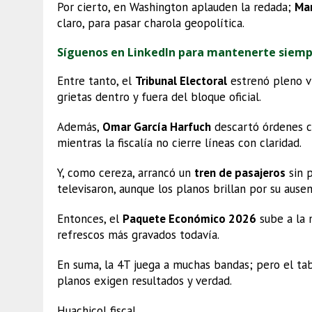
Por cierto, en Washington aplauden la redada;
Ma
claro, para pasar charola geopolítica.
Síguenos en LinkedIn para mantenerte siem
Entre tanto, el
Tribunal Electoral
estrenó pleno v
grietas dentro y fuera del bloque oficial.
Además,
Omar García Harfuch
descartó órdenes 
mientras la fiscalía no cierre líneas con claridad.
Y, como cereza, arrancó un
tren de pasajeros
sin p
televisaron, aunque los planos brillan por su ausen
Entonces, el
Paquete Económico 2026
sube a la 
refrescos más gravados todavía.
En suma, la 4T juega a muchas bandas; pero el tabl
planos exigen resultados y verdad.
Huachicol fiscal