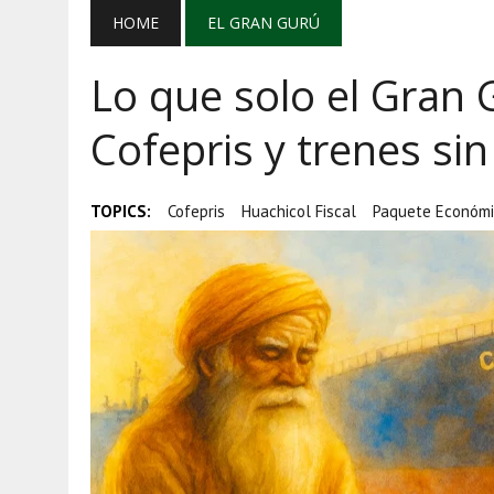
AGOSTO 5, 2026
|
EL GRAN GURÚ: BECAS CON REMITE
HOME
EL GRAN GURÚ
AGOSTO 5, 2026
|
TRANSPARENCIA, HUACHICOL Y EX
Lo que solo el Gran 
AGOSTO 5, 2026
|
GOLPE AL HUACHICOL: FGR ASEGUR
Cofepris y trenes si
TOPICS:
Cofepris
Huachicol Fiscal
Paquete Económi