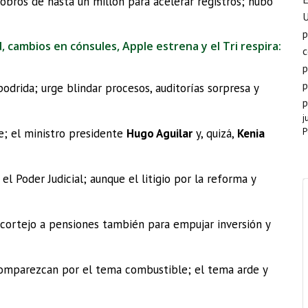
cobros de hasta un millón para acelerar registros; hubo
p
, cambios en cónsules, Apple estrena y el Tri respira:
c
p
p
odrida; urge blindar procesos, auditorías sorpresa y
p
j
P
le; el ministro presidente
Hugo Aguilar
y, quizá,
Kenia
l Poder Judicial; aunque el litigio por la reforma y
 cortejo a pensiones también para empujar inversión y
mparezcan por el tema combustible; el tema arde y