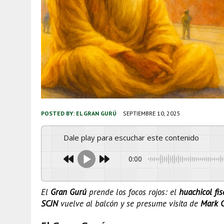
POSTED BY:
EL GRAN GURÚ
SEPTIEMBRE 10, 2025
Dale play para escuchar este contenido
0:00
El
Gran Gurú
prende los focos rojos: el
huachicol fis
SCJN
vuelve al balcón y se presume visita de
Mark C