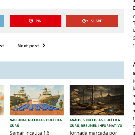
d
E
y
PIN
SHARE
T
l
G
1
st
Next post
j
j
a
f
NACIONAL
,
NOTICIAS
,
POLÍTICA
ANÁLISIS
,
NOTICIAS
,
POLÍTICA
GURÚ
GURÚ
,
RESUMEN INFORMATIVO
Semar incauta 1.6
Jornada marcada por
d