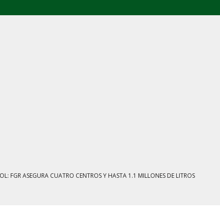
E AGOSTO: CINCO FRENTES BAJO EXAMEN
IENTRAS EL HUACHICOL FISCAL GOLPEA SU IMAGEN
ESTACIÓN, VIVIENDA Y DEBATE SOBRE LAS AUDIENCIAS