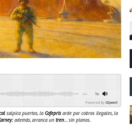
-:--
1x
Powered By
GSpeech
cal
salpica puertos, la
Cofepris
arde por cobros ilegales, la
arney
; además, arranca un
tren
… sin planos.