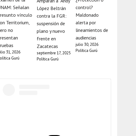
Amparan a “Andy”
UNAM: Señalan
control?
López Beltrán
resunto vínculo
Maldonado
contra la FGR:
on Territorium,
alerta por
suspensión de
ero no
lineamientos de
plano y nuevo
resentan
audiencias
frente en
julio 30, 2026
ruebas
Zacatecas
Política Gurú
ulio 31, 2026
septiembre 17, 2025
olítica Gurú
Política Gurú