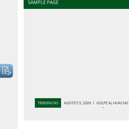
SAMPLE PAGE
TENDENCIAS
AGOSTO 4, 2026
|
MAÑANERA DEL 4 D
AGOSTO 5, 2026
|
HARFUCH RESPALDA A LA MARINA M
AGOSTO 5, 2026
|
MAÑANERA DEL 5 DE AGOSTO: REFOR