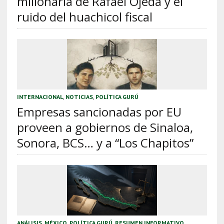
millonaria de Rafael Ojeda y el
ruido del huachicol fiscal
INTERNACIONAL
,
NOTICIAS
,
POLÍTICA GURÚ
Empresas sancionadas por EU
proveen a gobiernos de Sinaloa,
Sonora, BCS… y a “Los Chapitos”
ANÁLISIS
,
MÉXICO
,
POLÍTICA GURÚ
,
RESUMEN INFORMATIVO