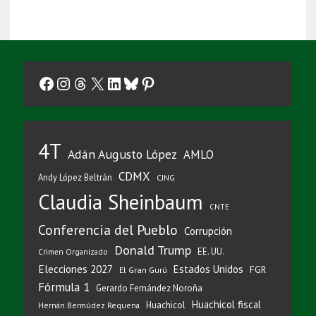
Facebook
Instagram
Threads
X
LinkedIn
Bluesky
Pinterest
4T
Adán Augusto López
AMLO
CDMX
Andy López Beltrán
CJNG
Claudia Sheinbaum
CNTE
Conferencia del Pueblo
Corrupción
Donald Trump
EE. UU.
Crimen Organizado
Elecciones 2027
Estados Unidos
FGR
El Gran Gurú
Fórmula 1
Gerardo Fernández Noroña
Huachicol fiscal
Huachicol
Hernán Bermúdez Requena