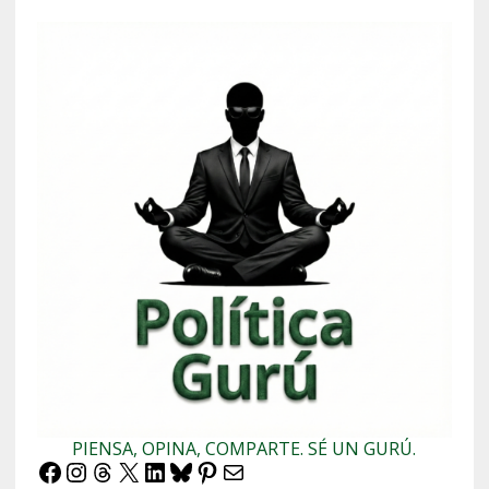
PIENSA, OPINA, COMPARTE. SÉ UN GURÚ.
Facebook
Instagram
Threads
X
LinkedIn
Bluesky
Pinterest
Correo electrónico