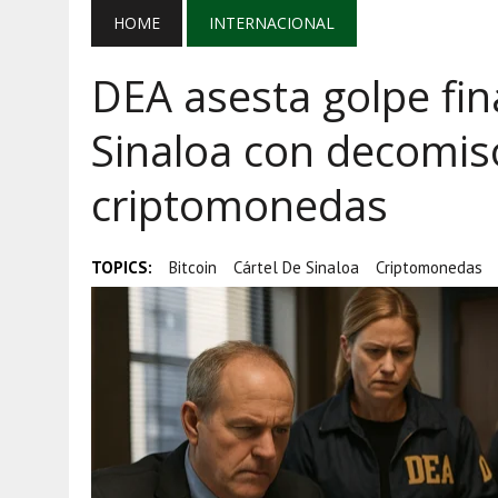
AGOSTO 5, 2026
|
MAÑANERA DEL 5 DE AGOSTO: REFOR
HOME
INTERNACIONAL
AGOSTO 5, 2026
|
EL GRAN GURÚ: BECAS CON REMITE
DEA asesta golpe fin
AGOSTO 5, 2026
|
TRANSPARENCIA, HUACHICOL Y EX
Sinaloa con decomiso
criptomonedas
TOPICS:
Bitcoin
Cártel De Sinaloa
Criptomonedas