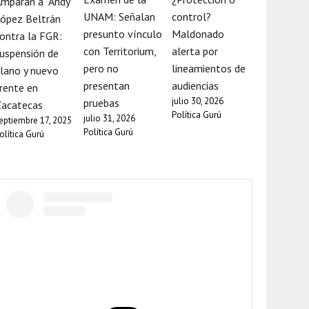
mparan a “Andy”
UNAM: Señalan
control?
ópez Beltrán
presunto vínculo
Maldonado
ontra la FGR:
con Territorium,
alerta por
uspensión de
pero no
lineamientos de
lano y nuevo
presentan
audiencias
rente en
julio 30, 2026
pruebas
Zacatecas
Política Gurú
julio 31, 2026
eptiembre 17, 2025
Política Gurú
olítica Gurú