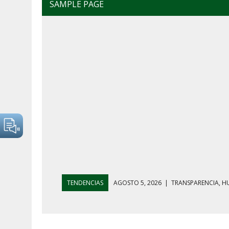
SAMPLE PAGE
TENDENCIAS
AGOSTO 5, 2026
|
GOLPE AL HUACHICO
AGOSTO 7, 2026
|
AYOTZINAPA, INFLACIÓN Y AGUAC
AGOSTO 5, 2026
|
HARFUCH RESPALDA A LA MARINA M