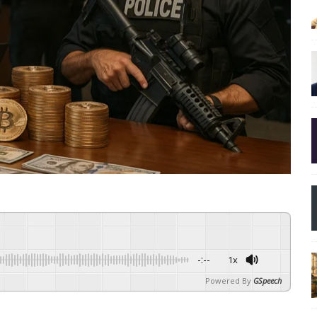
-:--
1x
Powered By
GSpeech