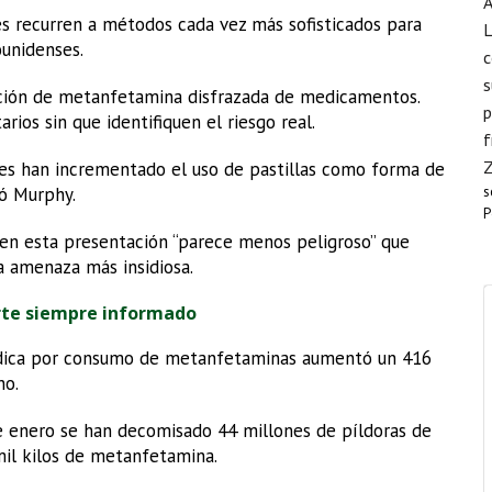
A
es recurren a métodos cada vez más sofisticados para
L
unidenses.
c
s
bución de metanfetamina disfrazada de medicamentos.
p
rios sin que identifiquen el riesgo real.
f
les han incrementado el uso de pastillas como forma de
s
có Murphy.
P
n esta presentación “parece menos peligroso” que
na amenaza más insidiosa.
rte siempre informado
édica por consumo de metanfetaminas aumentó un 416
no.
de enero se han decomisado 44 millones de píldoras de
 mil kilos de metanfetamina.