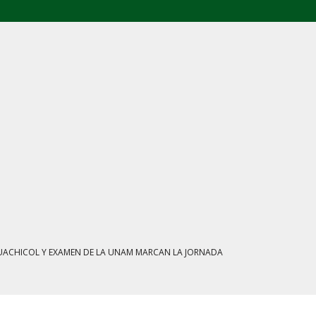
L: FGR ASEGURA CUATRO CENTROS Y HASTA 1.1 MILLONES DE LITROS
ATE MARCAN LA JORNADA EN MÉXICO
IENTRAS EL HUACHICOL FISCAL GOLPEA SU IMAGEN