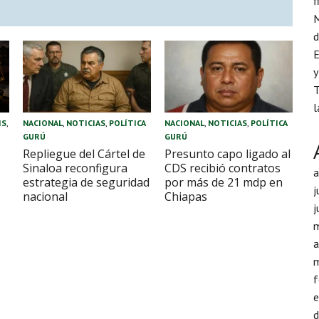
f
M
d
E
y
T
l
IS
,
NACIONAL
,
NOTICIAS
,
POLÍTICA
NACIONAL
,
NOTICIAS
,
POLÍTICA
GURÚ
GURÚ
Repliegue del Cártel de
Presunto capo ligado al
Sinaloa reconfigura
CDS recibió contratos
estrategia de seguridad
por más de 21 mdp en
j
nacional
Chiapas
j
a
f
d