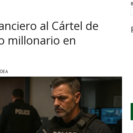
ESTACIÓN, VIVIENDA Y DEBATE SOBRE LAS AUDIENCIAS
B
NTE, HUACHICOL INDUSTRIAL Y UNA LEY BAJO CERO
anciero al Cártel de
AMEN DE LA UNAM MARCAN LA JORNADA
 millonario en
DEA