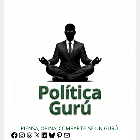
PIENSA, OPINA, COMPARTE. SÉ UN GURÚ.
Facebook
Instagram
Threads
X
LinkedIn
Bluesky
Pinterest
Correo electrónico