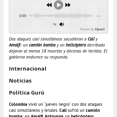
0:00
-:--
1x
Powered By
GSpeech
Dos ataques casi simultáneos sacudieron a
Cali
y
Amalfi
: un
camión bomba
y un
helicóptero
derribado
dejaron al menos 18 muertos y decenas de heridos. El
gobierno endurece su respuesta.
Internacional
Noticias
Política Gurú
Colombia
vivió un “jueves negro” con dos ataques
casi simultáneos y letales.
Cali
sufrió un
camión
bomba
; en
Amalfi, Antioquia
, un
helicóptero