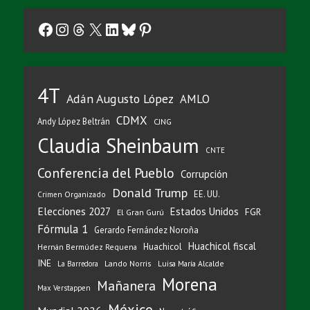
Facebook
Instagram
Threads
X
LinkedIn
Bluesky
Pinterest
4T
Adán Augusto López
AMLO
CDMX
Andy López Beltrán
CJNG
Claudia Sheinbaum
CNTE
Conferencia del Pueblo
Corrupción
Donald Trump
EE. UU.
Crimen Organizado
Elecciones 2027
Estados Unidos
FGR
El Gran Gurú
Fórmula 1
Gerardo Fernández Noroña
Huachicol fiscal
Huachicol
Hernán Bermúdez Requena
INE
Lando Norris
Luisa María Alcalde
La Barredora
Morena
Mañanera
Max Verstappen
México