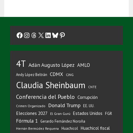
Facebook
Instagram
Threads
X
LinkedIn
Bluesky
Pinterest
4T
Adán Augusto López
AMLO
CDMX
Andy López Beltrán
CJNG
Claudia Sheinbaum
CNTE
Conferencia del Pueblo
Corrupción
Donald Trump
EE. UU.
Crimen Organizado
Elecciones 2027
Estados Unidos
FGR
El Gran Gurú
Fórmula 1
Gerardo Fernández Noroña
Huachicol fiscal
Huachicol
Hernán Bermúdez Requena