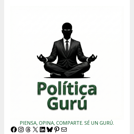
PIENSA, OPINA, COMPARTE. SÉ UN GURÚ.
Facebook
Instagram
Threads
X
LinkedIn
Bluesky
Pinterest
Correo electrónico