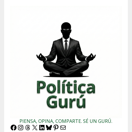
PIENSA, OPINA, COMPARTE. SÉ UN GURÚ.
Facebook
Instagram
Threads
X
LinkedIn
Bluesky
Pinterest
Correo electrónico