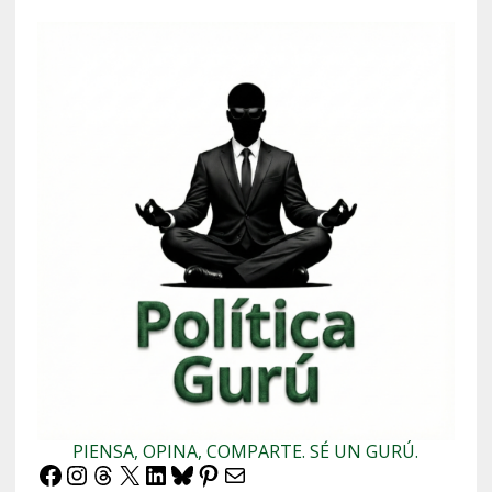
PIENSA, OPINA, COMPARTE. SÉ UN GURÚ.
Facebook
Instagram
Threads
X
LinkedIn
Bluesky
Pinterest
Correo electrónico