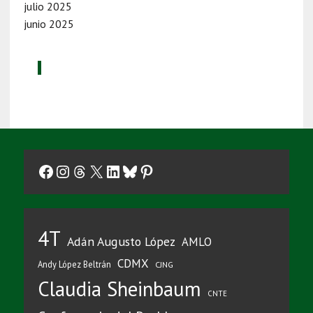
julio 2025
junio 2025
Facebook
Instagram
Threads
X
LinkedIn
Bluesky
Pinterest
4T
Adán Augusto López
AMLO
CDMX
Andy López Beltrán
CJNG
Claudia Sheinbaum
CNTE