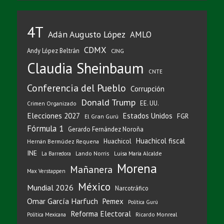
4T
Adán Augusto López
AMLO
CDMX
Andy López Beltrán
CJNG
Claudia Sheinbaum
CNTE
Conferencia del Pueblo
Corrupción
Donald Trump
EE. UU.
Crimen Organizado
Elecciones 2027
Estados Unidos
FGR
El Gran Gurú
Fórmula 1
Gerardo Fernández Noroña
Huachicol fiscal
Huachicol
Hernán Bermúdez Requena
INE
Lando Norris
Luisa María Alcalde
La Barredora
Morena
Mañanera
Max Verstappen
México
Mundial 2026
Narcotráfico
Omar García Harfuch
Pemex
Política Gurú
Reforma Electoral
Ricardo Monreal
Política Mexicana