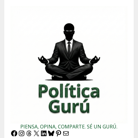
PIENSA, OPINA, COMPARTE. SÉ UN GURÚ.
Facebook
Instagram
Threads
X
LinkedIn
Bluesky
Pinterest
Correo electrónico