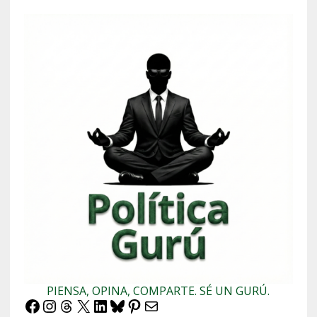
PIENSA, OPINA, COMPARTE. SÉ UN GURÚ.
Facebook
Instagram
Threads
X
LinkedIn
Bluesky
Pinterest
Correo electrónico