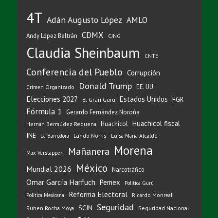
4T
Adán Augusto López
AMLO
CDMX
Andy López Beltrán
CJNG
Claudia Sheinbaum
CNTE
Conferencia del Pueblo
Corrupción
Donald Trump
EE. UU.
Crimen Organizado
Elecciones 2027
Estados Unidos
FGR
El Gran Gurú
Fórmula 1
Gerardo Fernández Noroña
Huachicol fiscal
Huachicol
Hernán Bermúdez Requena
INE
Lando Norris
Luisa María Alcalde
La Barredora
Morena
Mañanera
Max Verstappen
México
Mundial 2026
Narcotráfico
Omar García Harfuch
Pemex
Política Gurú
Reforma Electoral
Ricardo Monreal
Política Mexicana
Seguridad
SCJN
Ruben Rocha Moya
Seguridad Nacional