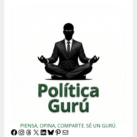
PIENSA, OPINA, COMPARTE. SÉ UN GURÚ.
Facebook
Instagram
Threads
X
LinkedIn
Bluesky
Pinterest
Correo electrónico