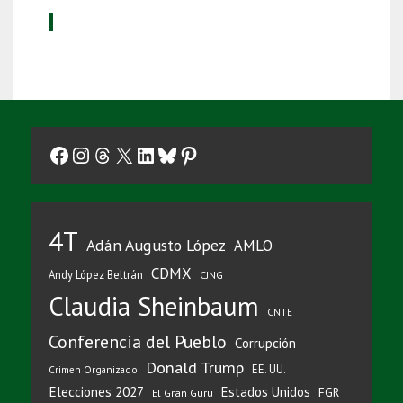
Facebook
Instagram
Threads
X
LinkedIn
Bluesky
Pinterest
4T
Adán Augusto López
AMLO
CDMX
Andy López Beltrán
CJNG
Claudia Sheinbaum
CNTE
Conferencia del Pueblo
Corrupción
Donald Trump
EE. UU.
Crimen Organizado
Elecciones 2027
Estados Unidos
FGR
El Gran Gurú