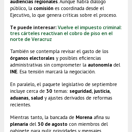
audiencias regionales
. Aunque habrá diálogo
público, la
comisión
es coordinada desde el
Ejecutivo, lo que genera críticas sobre el proceso.
Te puede interesar:
Vuelve el impuesto criminal:
tres cárteles reactivan el cobro de piso en el
norte de Veracruz
También se contempla revisar el gasto de los
órganos electorales
y posibles eficiencias
administrativas sin comprometer la
autonomía
del
INE
. Esa tensión marcará la negociación.
En paralelo, el paquete legislativo de septiembre
incluye cerca de
30
temas:
seguridad
,
justicia
,
aduanas
,
salud
y ajustes derivados de reformas
recientes.
Mientras tanto, la bancada de
Morena
afina su
plenaria
del
30 de agosto
con miembros del
gabinete para pulir prioridades y mensajes.