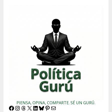
PIENSA, OPINA, COMPARTE. SÉ UN GURÚ.
Facebook
Instagram
Threads
X
LinkedIn
Bluesky
Pinterest
Correo electrónico