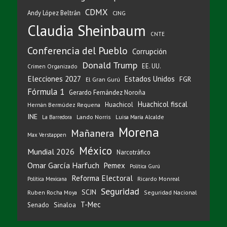
CDMX
Andy López Beltrán
CJNG
Claudia Sheinbaum
CNTE
Conferencia del Pueblo
Corrupción
Donald Trump
EE. UU.
Crimen Organizado
Elecciones 2027
Estados Unidos
FGR
El Gran Gurú
Fórmula 1
Gerardo Fernández Noroña
Huachicol fiscal
Huachicol
Hernán Bermúdez Requena
INE
Lando Norris
Luisa María Alcalde
La Barredora
Morena
Mañanera
Max Verstappen
México
Mundial 2026
Narcotráfico
Omar García Harfuch
Pemex
Política Gurú
Reforma Electoral
Ricardo Monreal
Política Mexicana
Seguridad
SCJN
Ruben Rocha Moya
Seguridad Nacional
T-Mec
Sinaloa
Senado