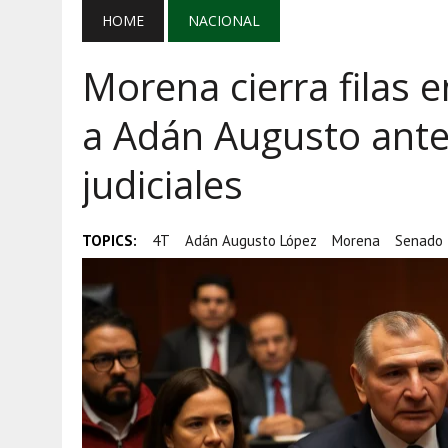
AGOSTO 5, 2026
|
EL GRAN GURÚ: BECAS CON REMITE
HOME
NACIONAL
AGOSTO 5, 2026
|
TRANSPARENCIA, HUACHICOL Y EX
Morena cierra filas 
AGOSTO 5, 2026
|
GOLPE AL HUACHICOL: FGR ASEGUR
a Adán Augusto ant
judiciales
TOPICS:
4T
Adán Augusto López
Morena
Senado