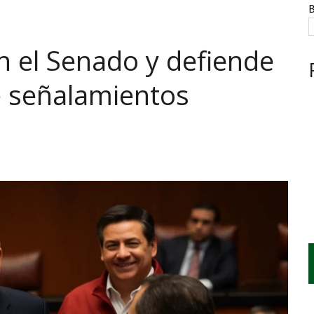
NTE, HUACHICOL INDUSTRIAL Y UNA LEY BAJO CERO
B
AMEN DE LA UNAM MARCAN LA JORNADA
en el Senado y defiende
A CUATRO CENTROS Y HASTA 1.1 MILLONES DE LITROS
e señalamientos