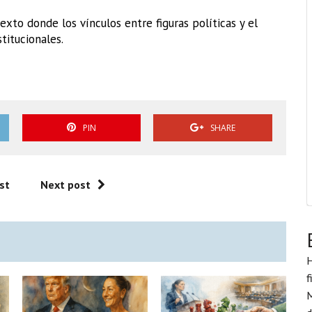
to donde los vínculos entre figuras políticas y el
titucionales.
PIN
SHARE
st
Next post
H
f
M