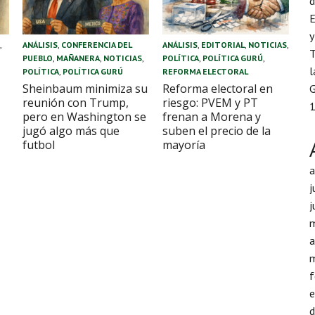
d
E
y
Ú
,
ANÁLISIS
,
CONFERENCIA DEL
ANÁLISIS
,
EDITORIAL
,
NOTICIAS
,
T
PUEBLO
,
MAÑANERA
,
NOTICIAS
,
POLÍTICA
,
POLÍTICA GURÚ
,
l
POLÍTICA
,
POLÍTICA GURÚ
REFORMA ELECTORAL
Sheinbaum minimiza su
Reforma electoral en
G
reunión con Trump,
riesgo: PVEM y PT
1
pero en Washington se
frenan a Morena y
jugó algo más que
suben el precio de la
futbol
mayoría
j
j
a
f
d