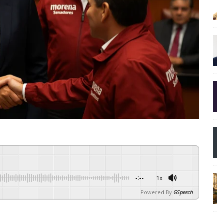
-:--
1x
Powered By
GSpeech