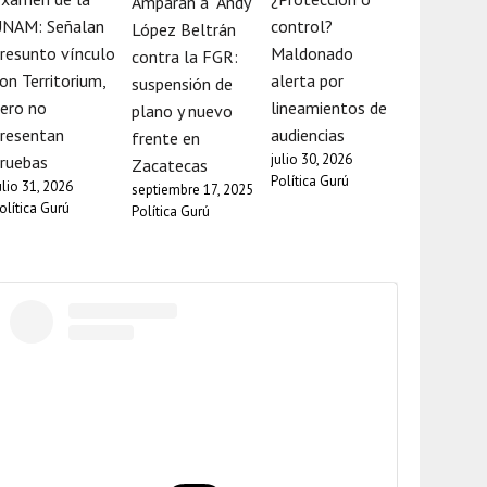
Amparan a “Andy”
UNAM: Señalan
control?
López Beltrán
resunto vínculo
Maldonado
contra la FGR:
on Territorium,
alerta por
suspensión de
ero no
lineamientos de
plano y nuevo
resentan
audiencias
frente en
julio 30, 2026
ruebas
Zacatecas
Política Gurú
ulio 31, 2026
septiembre 17, 2025
olítica Gurú
Política Gurú