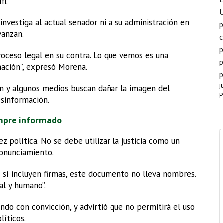
um.
nvestiga al actual senador ni a su administración en
p
vanzan.
c
p
roceso legal en su contra. Lo que vemos es una
p
mación”, expresó Morena.
p
j
ón y algunos medios buscan dañar la imagen del
P
sinformación.
mpre informado
política. No se debe utilizar la justicia como un
ronunciamiento.
 sí incluyen firmas, este documento no lleva nombres.
al y humano”.
ndo con convicción, y advirtió que no permitirá el uso
líticos.