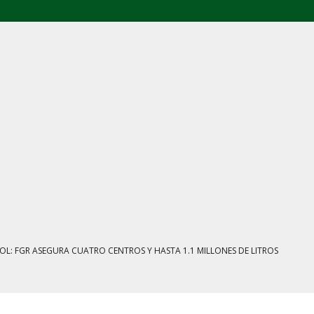
E AGOSTO: CINCO FRENTES BAJO EXAMEN
IENTRAS EL HUACHICOL FISCAL GOLPEA SU IMAGEN
ESTACIÓN, VIVIENDA Y DEBATE SOBRE LAS AUDIENCIAS