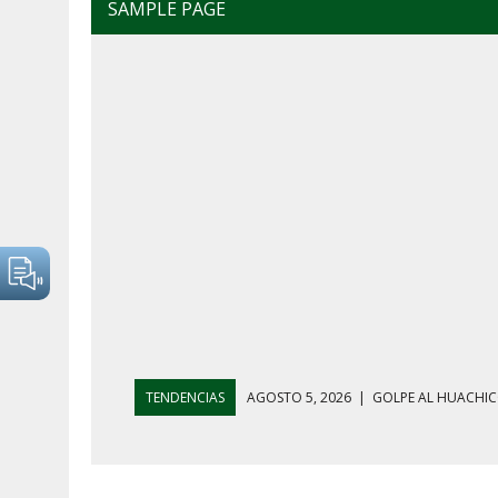
SAMPLE PAGE
TENDENCIAS
AGOSTO 4, 2026
|
MAÑANERA DEL 4 D
AGOSTO 5, 2026
|
HARFUCH RESPALDA A LA MARINA M
AGOSTO 5, 2026
|
MAÑANERA DEL 5 DE AGOSTO: REFOR