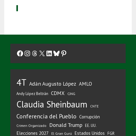
Facebook
Instagram
Threads
X
LinkedIn
Bluesky
Pinterest
4T
Adán Augusto López
AMLO
CDMX
Andy López Beltrán
CJNG
Claudia Sheinbaum
CNTE
Conferencia del Pueblo
Corrupción
Donald Trump
EE. UU.
Crimen Organizado
Elecciones 2027
Estados Unidos
FGR
El Gran Gurú