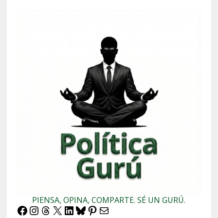
PIENSA, OPINA, COMPARTE. SÉ UN GURÚ.
Facebook
Instagram
Threads
X
LinkedIn
Bluesky
Pinterest
Correo electrónico