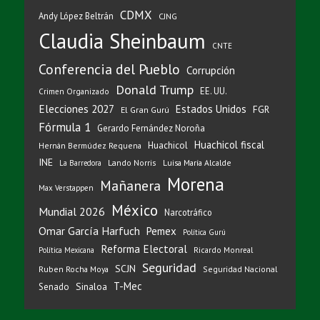
CDMX
Andy López Beltrán
CJNG
Claudia Sheinbaum
CNTE
Conferencia del Pueblo
Corrupción
Donald Trump
EE. UU.
Crimen Organizado
Elecciones 2027
Estados Unidos
FGR
El Gran Gurú
Fórmula 1
Gerardo Fernández Noroña
Huachicol fiscal
Huachicol
Hernán Bermúdez Requena
INE
Lando Norris
Luisa María Alcalde
La Barredora
Morena
Mañanera
Max Verstappen
México
Mundial 2026
Narcotráfico
Omar García Harfuch
Pemex
Política Gurú
Reforma Electoral
Ricardo Monreal
Política Mexicana
Seguridad
SCJN
Ruben Rocha Moya
Seguridad Nacional
T-Mec
Sinaloa
Senado