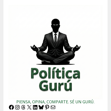
PIENSA, OPINA, COMPARTE. SÉ UN GURÚ.
Facebook
Instagram
Threads
X
LinkedIn
Bluesky
Pinterest
Correo electrónico