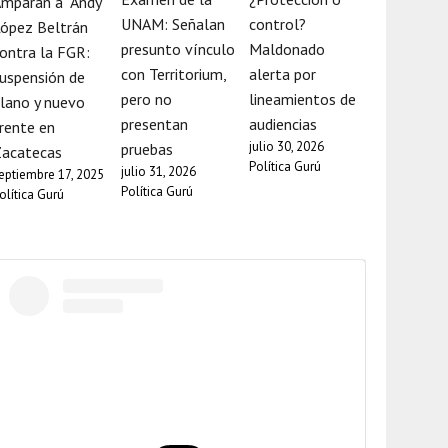
mparan a “Andy”
UNAM: Señalan
control?
ópez Beltrán
presunto vínculo
Maldonado
ontra la FGR:
con Territorium,
alerta por
uspensión de
pero no
lineamientos de
lano y nuevo
presentan
audiencias
rente en
julio 30, 2026
pruebas
Zacatecas
Política Gurú
julio 31, 2026
eptiembre 17, 2025
Política Gurú
olítica Gurú