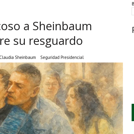
ESTACIÓN, VIVIENDA Y DEBATE SOBRE LAS AUDIENCIAS
B
NTE, HUACHICOL INDUSTRIAL Y UNA LEY BAJO CERO
acoso a Sheinbaum
AMEN DE LA UNAM MARCAN LA JORNADA
bre su resguardo
Claudia Sheinbaum
Seguridad Presidencial