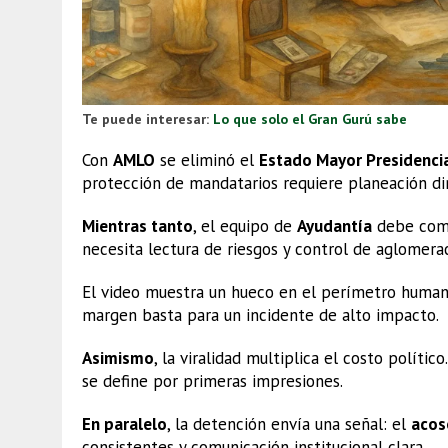
Te puede interesar:
Lo que solo el Gran Gurú sabe
Con
AMLO
se eliminó el
Estado Mayor Presidenci
protección de mandatarios requiere planeación di
Mientras tanto
, el equipo de
Ayudantía
debe comb
necesita lectura de riesgos y control de aglomera
El video muestra un hueco en el perímetro huma
margen basta para un incidente de alto impacto.
Asimismo
, la viralidad multiplica el costo polític
se define por primeras impresiones.
En paralelo
, la detención envía una señal: el
acos
consistentes y comunicación institucional clara.