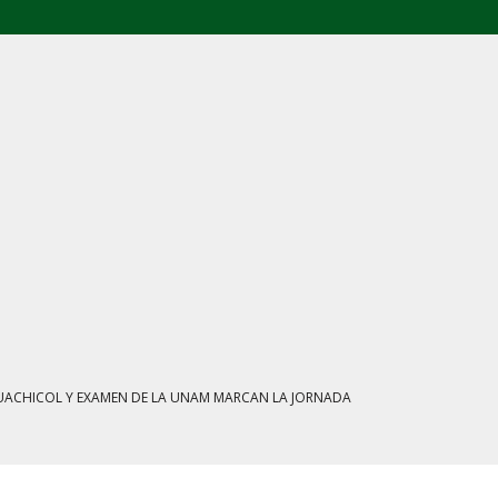
L: FGR ASEGURA CUATRO CENTROS Y HASTA 1.1 MILLONES DE LITROS
ATE MARCAN LA JORNADA EN MÉXICO
IENTRAS EL HUACHICOL FISCAL GOLPEA SU IMAGEN