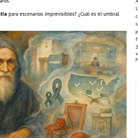
aros.
A
L
tía
para escenarios imprevisibles? ¿Cuál es el umbral
c
s
p
f
s
P