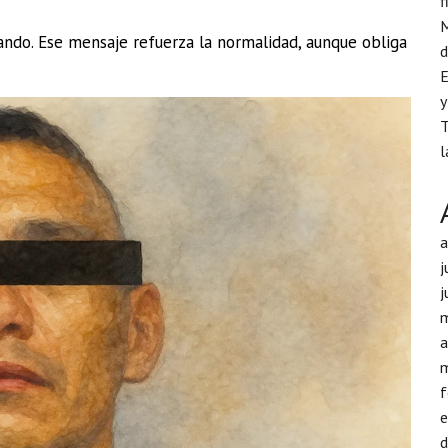
f
M
ando. Ese mensaje refuerza la normalidad, aunque obliga
d
E
y
T
l
j
j
a
f
d