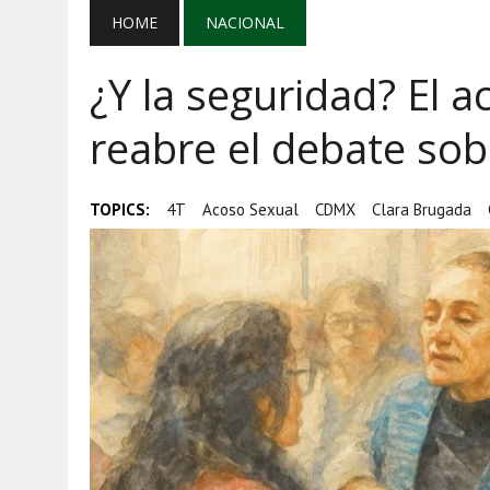
AGOSTO 5, 2026
|
MAÑANERA DEL 5 DE AGOSTO: REFOR
HOME
NACIONAL
AGOSTO 5, 2026
|
EL GRAN GURÚ: BECAS CON REMITE
¿Y la seguridad? El 
AGOSTO 5, 2026
|
TRANSPARENCIA, HUACHICOL Y EX
reabre el debate so
TOPICS:
4T
Acoso Sexual
CDMX
Clara Brugada