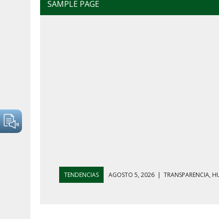
SAMPLE PAGE
TENDENCIAS
AGOSTO 5, 2026
|
GOLPE AL HUACHICO
AGOSTO 7, 2026
|
AYOTZINAPA, INFLACIÓN Y AGUAC
AGOSTO 5, 2026
|
HARFUCH RESPALDA A LA MARINA M