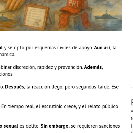
al
y se optó por esquemas civiles de apoyo.
Aun así
, la
námica.
inar discreción, rapidez y prevención.
Además
,
ciones.
no.
Después
, la reacción llegó, pero segundos tarde. Ese
o. En tiempo real, el escrutinio crece, y el relato público
A
o sexual
es delito.
Sin embargo
, se requieren sanciones
H