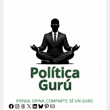
PIENSA, OPINA, COMPARTE. SÉ UN GURÚ.
Facebook
Instagram
Threads
X
LinkedIn
Bluesky
Pinterest
Correo electrónico