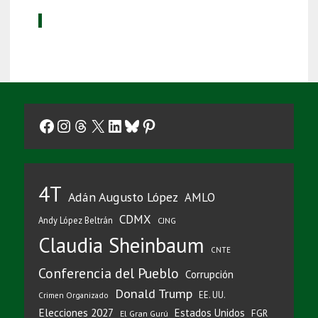
Facebook
Instagram
Threads
X
LinkedIn
Bluesky
Pinterest
4T
Adán Augusto López
AMLO
CDMX
Andy López Beltrán
CJNG
Claudia Sheinbaum
CNTE
Conferencia del Pueblo
Corrupción
Donald Trump
EE. UU.
Crimen Organizado
Elecciones 2027
Estados Unidos
FGR
El Gran Gurú