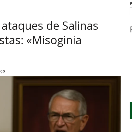
NTE, HUACHICOL INDUSTRIAL Y UNA LEY BAJO CERO
B
AMEN DE LA UNAM MARCAN LA JORNADA
ataques de Salinas
A CUATRO CENTROS Y HASTA 1.1 MILLONES DE LITROS
stas: «Misoginia
ego