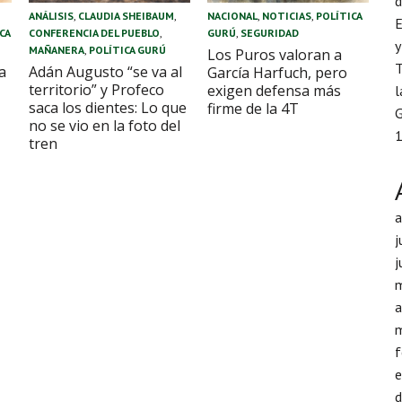
d
ANÁLISIS
,
CLAUDIA SHEIBAUM
,
NACIONAL
,
NOTICIAS
,
POLÍTICA
E
CA
CONFERENCIA DEL PUEBLO
,
GURÚ
,
SEGURIDAD
y
MAÑANERA
,
POLÍTICA GURÚ
Los Puros valoran a
T
a
Adán Augusto “se va al
García Harfuch, pero
territorio” y Profeco
exigen defensa más
l
saca los dientes: Lo que
firme de la 4T
G
no se vio en la foto del
1
tren
j
j
a
f
d