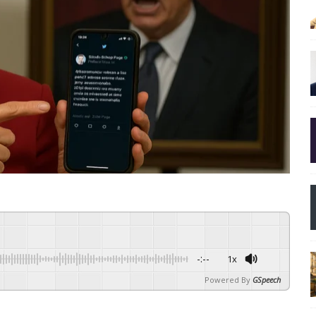
-:--
1x
Powered By
GSpeech