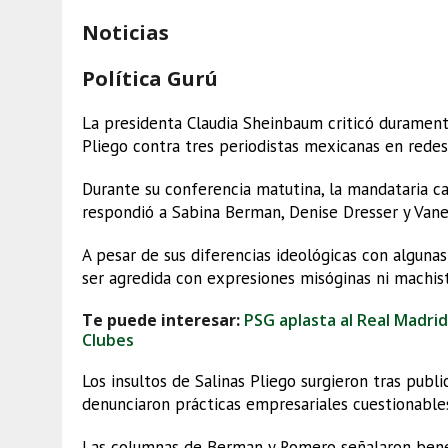
Noticias
Política Gurú
La presidenta Claudia Sheinbaum criticó duramente
Pliego contra tres periodistas mexicanas en redes 
Durante su conferencia matutina, la mandataria ca
respondió a Sabina Berman, Denise Dresser y Van
A pesar de sus diferencias ideológicas con algun
ser agredida con expresiones misóginas ni machist
Te puede interesar:
PSG aplasta al Real Madrid
Clubes
Los insultos de Salinas Pliego surgieron tras publi
denunciaron prácticas empresariales cuestionables 
Las columnas de Berman y Romero señalaron benefi