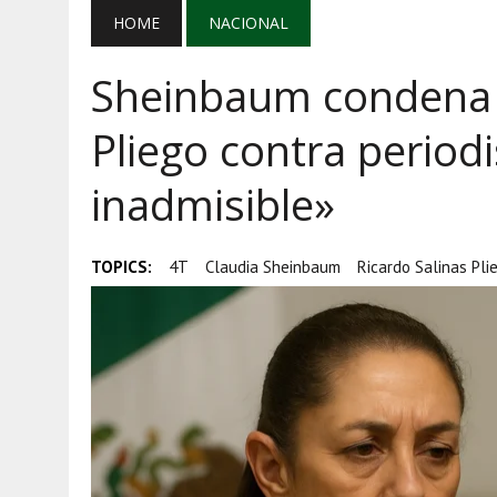
AGOSTO 5, 2026
|
EL GRAN GURÚ: BECAS CON REMITE
HOME
NACIONAL
AGOSTO 5, 2026
|
TRANSPARENCIA, HUACHICOL Y EX
Sheinbaum condena 
AGOSTO 5, 2026
|
GOLPE AL HUACHICOL: FGR ASEGUR
Pliego contra periodi
inadmisible»
TOPICS:
4T
Claudia Sheinbaum
Ricardo Salinas Pli