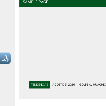
SAMPLE PAGE
TENDENCIAS
AGOSTO 4, 2026
|
MAÑANERA DEL 4 D
AGOSTO 5, 2026
|
HARFUCH RESPALDA A LA MARINA M
AGOSTO 5, 2026
|
MAÑANERA DEL 5 DE AGOSTO: REFOR