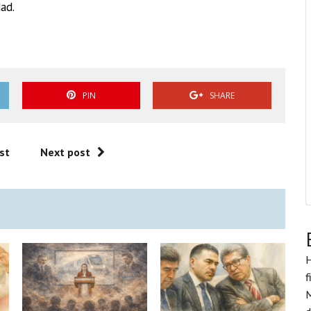
ad.
PIN
SHARE
st
Next post
H
f
M