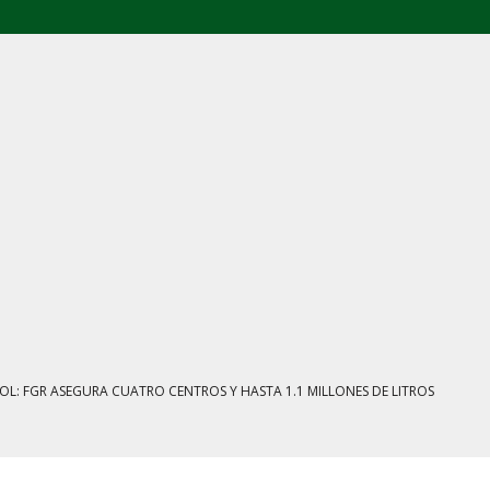
E AGOSTO: CINCO FRENTES BAJO EXAMEN
IENTRAS EL HUACHICOL FISCAL GOLPEA SU IMAGEN
ESTACIÓN, VIVIENDA Y DEBATE SOBRE LAS AUDIENCIAS