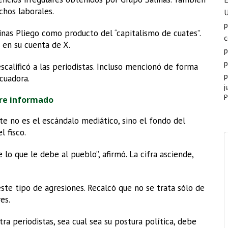
hos laborales.
p
linas Pliego como producto del “capitalismo de cuates”.
c
 en su cuenta de X.
p
p
escalificó a las periodistas. Incluso mencionó de forma
p
cuadora.
j
P
re informado
e no es el escándalo mediático, sino el fondo del
l fisco.
lo que le debe al pueblo”, afirmó. La cifra asciende,
te tipo de agresiones. Recalcó que no se trata sólo de
es.
tra periodistas, sea cual sea su postura política, debe