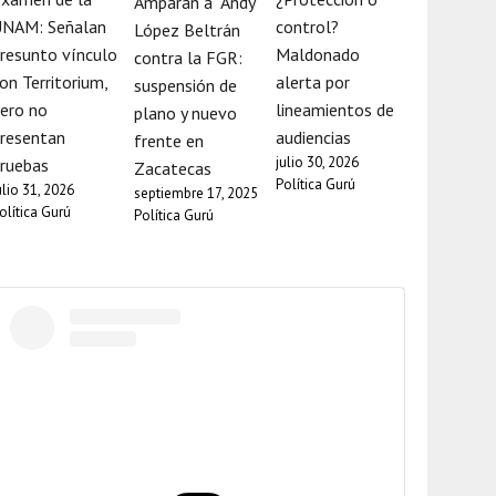
Amparan a “Andy”
UNAM: Señalan
control?
López Beltrán
resunto vínculo
Maldonado
contra la FGR:
on Territorium,
alerta por
suspensión de
ero no
lineamientos de
plano y nuevo
resentan
audiencias
frente en
julio 30, 2026
ruebas
Zacatecas
Política Gurú
ulio 31, 2026
septiembre 17, 2025
olítica Gurú
Política Gurú