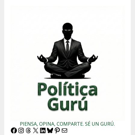
PIENSA, OPINA, COMPARTE. SÉ UN GURÚ.
Facebook
Instagram
Threads
X
LinkedIn
Bluesky
Pinterest
Correo electrónico