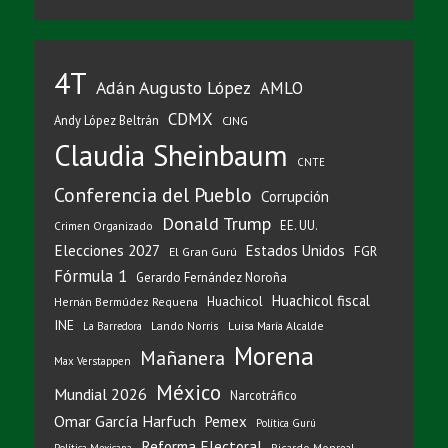
4T
Adán Augusto López
AMLO
CDMX
Andy López Beltrán
CJNG
Claudia Sheinbaum
CNTE
Conferencia del Pueblo
Corrupción
Donald Trump
EE. UU.
Crimen Organizado
Elecciones 2027
Estados Unidos
FGR
El Gran Gurú
Fórmula 1
Gerardo Fernández Noroña
Huachicol fiscal
Huachicol
Hernán Bermúdez Requena
INE
Lando Norris
Luisa María Alcalde
La Barredora
Morena
Mañanera
Max Verstappen
México
Mundial 2026
Narcotráfico
Omar García Harfuch
Pemex
Política Gurú
Reforma Electoral
Ricardo Monreal
Política Mexicana