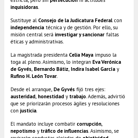
inquisidoras
.
Sustituye al
Consejo de la Judicatura Federal
con
independencia
técnica y de gestión. Por ello, su
misión central será
investigar y sancionar
faltas
éticas y administrativas.
La magistrada presidenta
Celia Maya
impuso la
toga al pleno. Asimismo, lo integran
Eva Verónica
de Gyvés
,
Bernardo Bátiz
,
Indira Isabel García
y
Rufino H. León Tovar
.
Desde el arranque,
De Gyvés
fijó tres ejes:
austeridad
,
honestidad
y
trabajo
. Además, advirtió
que se priorizarán procesos ágiles y resoluciones
con
justicia
.
El mandato incluye combatir
corrupción
,
nepotismo
y
tráfico de influencias
. Asimismo, se
revisarán conductas alejadas de
objetividad
,