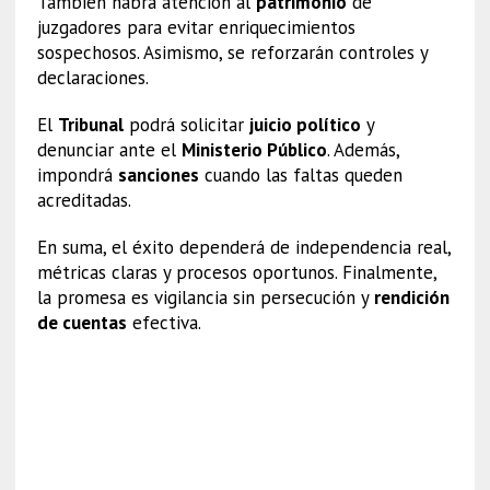
También habrá atención al
patrimonio
de
juzgadores para evitar enriquecimientos
sospechosos. Asimismo, se reforzarán controles y
declaraciones.
El
Tribunal
podrá solicitar
juicio político
y
denunciar ante el
Ministerio Público
. Además,
impondrá
sanciones
cuando las faltas queden
acreditadas.
En suma, el éxito dependerá de independencia real,
métricas claras y procesos oportunos. Finalmente,
la promesa es vigilancia sin persecución y
rendición
de cuentas
efectiva.
Tribunal de Disciplina Judicial
Tribunal de Disciplina
Judicial