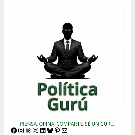
PIENSA, OPINA, COMPARTE. SÉ UN GURÚ.
Facebook
Instagram
Threads
X
LinkedIn
Bluesky
Pinterest
Correo electrónico