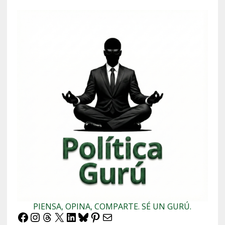
PIENSA, OPINA, COMPARTE. SÉ UN GURÚ.
Facebook
Instagram
Threads
X
LinkedIn
Bluesky
Pinterest
Correo electrónico