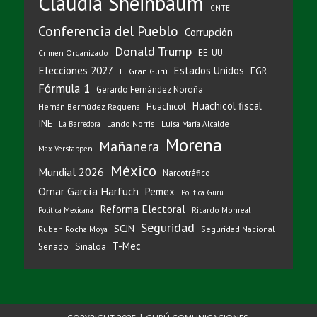
Claudia Sheinbaum
CNTE
Conferencia del Pueblo
Corrupción
Donald Trump
EE. UU.
Crimen Organizado
Elecciones 2027
Estados Unidos
FGR
El Gran Gurú
Fórmula 1
Gerardo Fernández Noroña
Huachicol fiscal
Huachicol
Hernán Bermúdez Requena
INE
Lando Norris
Luisa María Alcalde
La Barredora
Morena
Mañanera
Max Verstappen
México
Mundial 2026
Narcotráfico
Omar García Harfuch
Pemex
Política Gurú
Reforma Electoral
Ricardo Monreal
Política Mexicana
Seguridad
SCJN
Ruben Rocha Moya
Seguridad Nacional
T-Mec
Sinaloa
Senado