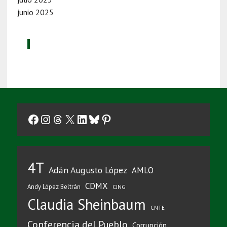
junio 2025
Facebook
Instagram
Threads
X
LinkedIn
Bluesky
Pinterest
4T
Adán Augusto López
AMLO
CDMX
Andy López Beltrán
CJNG
Claudia Sheinbaum
CNTE
Conferencia del Pueblo
Corrupción