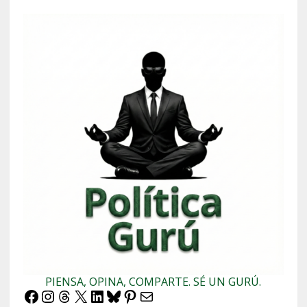
PIENSA, OPINA, COMPARTE. SÉ UN GURÚ.
Facebook
Instagram
Threads
X
LinkedIn
Bluesky
Pinterest
Correo electrónico