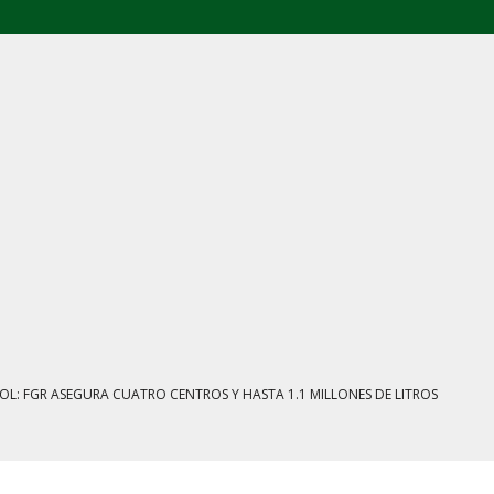
E AGOSTO: CINCO FRENTES BAJO EXAMEN
IENTRAS EL HUACHICOL FISCAL GOLPEA SU IMAGEN
ESTACIÓN, VIVIENDA Y DEBATE SOBRE LAS AUDIENCIAS