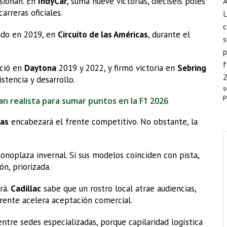
esionan. En
IndyCar
, suma nueve victorias, dieciséis poles
A
arreras oficiales.
L
c
ado en 2019, en
Circuito de las Américas
, durante el
s
p
f
ció en
Daytona
2019 y 2022, y firmó victoria en
Sebring
stencia y desarrollo.
s
P
lan realista para sumar puntos en la F1 2026
tas
encabezará el frente competitivo. No obstante, la
onoplaza invernal. Si sus modelos coinciden con pista,
ón, priorizada.
rá.
Cadillac
sabe que un rostro local atrae audiencias,
erente acelera aceptación comercial.
 entre sedes especializadas, porque capilaridad logística