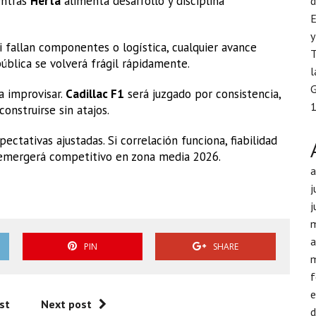
entras
Herta
alimenta desarrollo y disciplina
d
E
y
Si fallan componentes o logística, cualquier avance
T
ública se volverá frágil rápidamente.
l
G
a improvisar.
Cadillac F1
será juzgado por consistencia,
1
onstruirse sin atajos.
ctativas ajustadas. Si correlación funciona, fiabilidad
mergerá competitivo en zona media 2026.
j
j
a
PIN
SHARE
f
st
Next post
d