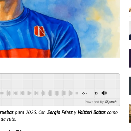
-:--
1x
Powered By
GSpeech
pruebas
para 2026. Con
Sergio Pérez
y
Valtteri Bottas
como
 de ruta.