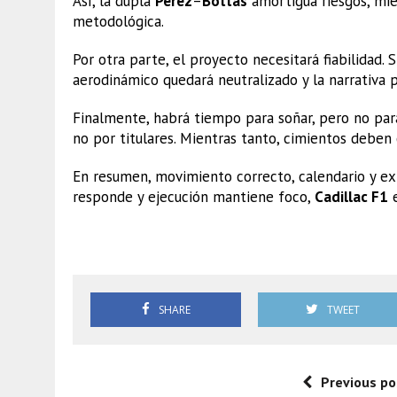
Así, la dupla
Pérez
–
Bottas
amortigua riesgos, mi
metodológica.
Por otra parte, el proyecto necesitará fiabilidad. 
aerodinámico quedará neutralizado y la narrativa p
Finalmente, habrá tiempo para soñar, pero no par
no por titulares. Mientras tanto, cimientos deben c
En resumen, movimiento correcto, calendario y expe
responde y ejecución mantiene foco,
Cadillac F1
e
Cadillac F1
SHARE
TWEET
Previous po