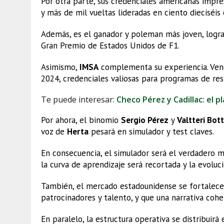
Por otra parte, sus credenciales americanas impr
y más de mil vueltas lideradas en ciento dieciséis c
Además, es el ganador y poleman más joven, logr
Gran Premio de Estados Unidos de F1.
Asimismo,
IMSA
complementa su experiencia. Ven
2024, credenciales valiosas para programas de resi
Te puede interesar:
Checo Pérez y Cadillac: el p
Por ahora, el binomio
Sergio Pérez
y
Valtteri Bot
voz de
Herta
pesará en simulador y test claves.
En consecuencia, el simulador será el verdadero m
la curva de aprendizaje será recortada y la evoluci
También, el mercado estadounidense se fortalece
patrocinadores y talento, y que una narrativa coh
En paralelo, la estructura operativa se distribuirá