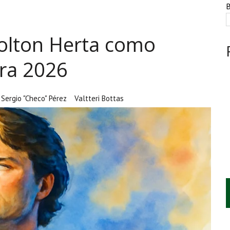
NTE, HUACHICOL INDUSTRIAL Y UNA LEY BAJO CERO
B
AMEN DE LA UNAM MARCAN LA JORNADA
Colton Herta como
A CUATRO CENTROS Y HASTA 1.1 MILLONES DE LITROS
ara 2026
Sergio "Checo" Pérez
Valtteri Bottas