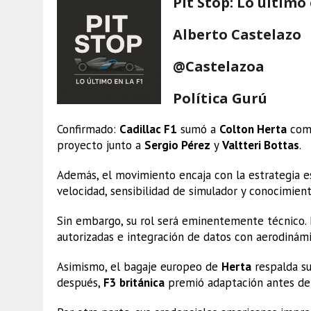
Pit Stop: Lo último 
Alberto Castelazo
@Castelazoa
Política Gurú
Confirmado:
Cadillac F1
sumó a
Colton Herta
co
proyecto junto a
Sergio Pérez
y
Valtteri Bottas
.
Además, el movimiento encaja con la estrategia 
velocidad, sensibilidad de simulador y conocimie
Sin embargo, su rol será eminentemente técnico. P
autorizadas e integración de datos con aerodinámic
Asimismo, el bagaje europeo de
Herta
respalda su
después,
F3 británica
premió adaptación antes del