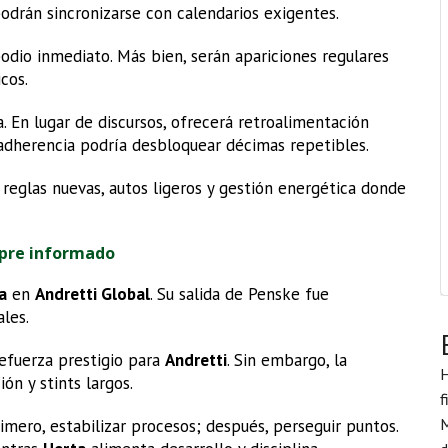
 podrán sincronizarse con calendarios exigentes.
podio inmediato. Más bien, serán apariciones regulares
cos.
 En lugar de discursos, ofrecerá retroalimentación
y adherencia podría desbloquear décimas repetibles.
a reglas nuevas, autos ligeros y gestión energética donde
pre informado
a
en
Andretti Global
. Su salida de Penske fue
ales.
refuerza prestigio para
Andretti
. Sin embargo, la
H
ón y stints largos.
f
M
Primero, estabilizar procesos; después, perseguir puntos.