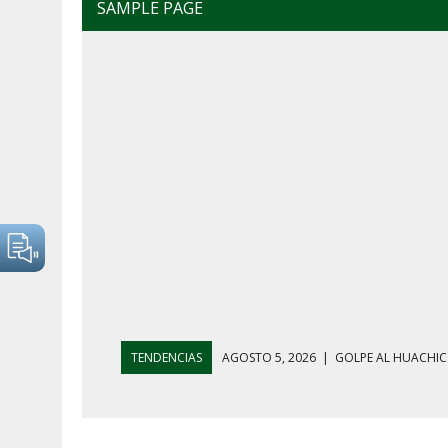
SAMPLE PAGE
TENDENCIAS
AGOSTO 4, 2026
|
MAÑANERA DEL 4 D
AGOSTO 5, 2026
|
HARFUCH RESPALDA A LA MARINA M
AGOSTO 5, 2026
|
MAÑANERA DEL 5 DE AGOSTO: REFOR