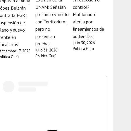
mparan a “Andy”
UNAM: Señalan
control?
ópez Beltrán
presunto vínculo
Maldonado
ontra la FGR:
con Territorium,
alerta por
uspensión de
pero no
lineamientos de
lano y nuevo
presentan
audiencias
rente en
julio 30, 2026
pruebas
Zacatecas
Política Gurú
julio 31, 2026
eptiembre 17, 2025
Política Gurú
olítica Gurú