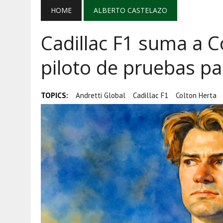
AGOSTO 5, 2026
|
EL GRAN GURÚ: BECAS CON REMITE
HOME
ALBERTO CASTELAZO
AGOSTO 5, 2026
|
TRANSPARENCIA, HUACHICOL Y EX
Cadillac F1 suma a 
AGOSTO 5, 2026
|
GOLPE AL HUACHICOL: FGR ASEGUR
piloto de pruebas p
TOPICS:
Andretti Global
Cadillac F1
Colton Herta