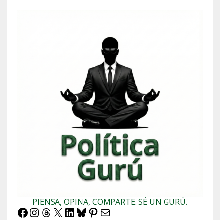
PIENSA, OPINA, COMPARTE. SÉ UN GURÚ.
Facebook
Instagram
Threads
X
LinkedIn
Bluesky
Pinterest
Correo electrónico