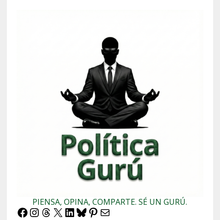
PIENSA, OPINA, COMPARTE. SÉ UN GURÚ.
Facebook
Instagram
Threads
X
LinkedIn
Bluesky
Pinterest
Correo electrónico