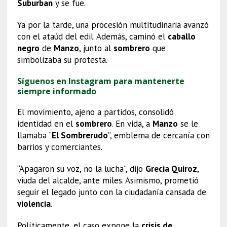
Suburban
y se fue.
Ya por la tarde, una procesión multitudinaria avanzó
con el ataúd del edil. Además, caminó el
caballo
negro
de
Manzo
, junto al
sombrero
que
simbolizaba su protesta.
Síguenos en Instagram para mantenerte
siempre informado
El movimiento, ajeno a partidos, consolidó
identidad en el
sombrero
. En vida, a
Manzo
se le
llamaba “
El Sombrerudo
”, emblema de cercanía con
barrios y comerciantes.
“Apagaron su voz, no la lucha”, dijo
Grecia Quiroz
,
viuda del alcalde, ante miles. Asimismo, prometió
seguir el legado junto con la ciudadanía cansada de
violencia
.
Políticamente, el caso expone la
crisis de