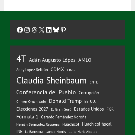
Facebook
Instagram
Threads
X
LinkedIn
Bluesky
Pinterest
4T
Adán Augusto López
AMLO
CDMX
Andy López Beltrán
CJNG
Claudia Sheinbaum
CNTE
Conferencia del Pueblo
Corrupción
Donald Trump
EE. UU.
Crimen Organizado
Elecciones 2027
Estados Unidos
FGR
El Gran Gurú
Fórmula 1
Gerardo Fernández Noroña
Huachicol fiscal
Huachicol
Hernán Bermúdez Requena
INE
Lando Norris
Luisa María Alcalde
La Barredora