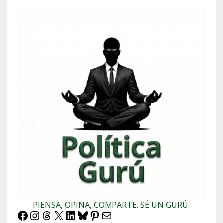
PIENSA, OPINA, COMPARTE. SÉ UN GURÚ.
Facebook
Instagram
Threads
X
LinkedIn
Bluesky
Pinterest
Correo electrónico