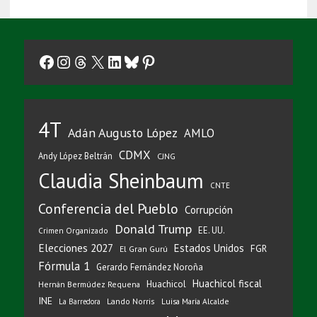
Facebook
Instagram
Threads
X
LinkedIn
Bluesky
Pinterest
4T
Adán Augusto López
AMLO
CDMX
Andy López Beltrán
CJNG
Claudia Sheinbaum
CNTE
Conferencia del Pueblo
Corrupción
Donald Trump
EE. UU.
Crimen Organizado
Elecciones 2027
Estados Unidos
FGR
El Gran Gurú
Fórmula 1
Gerardo Fernández Noroña
Huachicol fiscal
Huachicol
Hernán Bermúdez Requena
INE
Lando Norris
Luisa María Alcalde
La Barredora