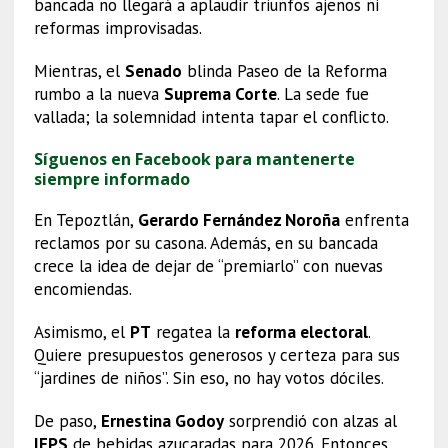
bancada no llegará a aplaudir triunfos ajenos ni
reformas improvisadas.
Mientras, el
Senado
blinda Paseo de la Reforma
rumbo a la nueva
Suprema Corte
. La sede fue
vallada; la solemnidad intenta tapar el conflicto.
Síguenos en Facebook para mantenerte
siempre informado
En Tepoztlán,
Gerardo Fernández Noroña
enfrenta
reclamos por su casona. Además, en su bancada
crece la idea de dejar de “premiarlo” con nuevas
encomiendas.
Asimismo, el
PT
regatea la
reforma electoral
.
Quiere presupuestos generosos y certeza para sus
“jardines de niños”. Sin eso, no hay votos dóciles.
De paso,
Ernestina Godoy
sorprendió con alzas al
IEPS
de bebidas azucaradas para 2026. Entonces,