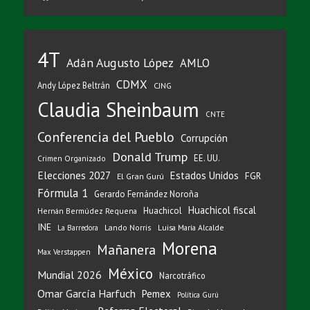
4T
Adán Augusto López
AMLO
CDMX
Andy López Beltrán
CJNG
Claudia Sheinbaum
CNTE
Conferencia del Pueblo
Corrupción
Donald Trump
EE. UU.
Crimen Organizado
Elecciones 2027
Estados Unidos
FGR
El Gran Gurú
Fórmula 1
Gerardo Fernández Noroña
Huachicol fiscal
Huachicol
Hernán Bermúdez Requena
INE
Lando Norris
Luisa María Alcalde
La Barredora
Morena
Mañanera
Max Verstappen
México
Mundial 2026
Narcotráfico
Omar García Harfuch
Pemex
Política Gurú