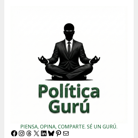
PIENSA, OPINA, COMPARTE. SÉ UN GURÚ.
Facebook
Instagram
Threads
X
LinkedIn
Bluesky
Pinterest
Correo electrónico