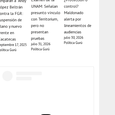
mparan a “Andy”
UNAM: Señalan
control?
ópez Beltrán
presunto vínculo
Maldonado
ontra la FGR:
con Territorium,
alerta por
uspensión de
pero no
lineamientos de
lano y nuevo
presentan
audiencias
rente en
julio 30, 2026
pruebas
Zacatecas
Política Gurú
julio 31, 2026
eptiembre 17, 2025
Política Gurú
olítica Gurú