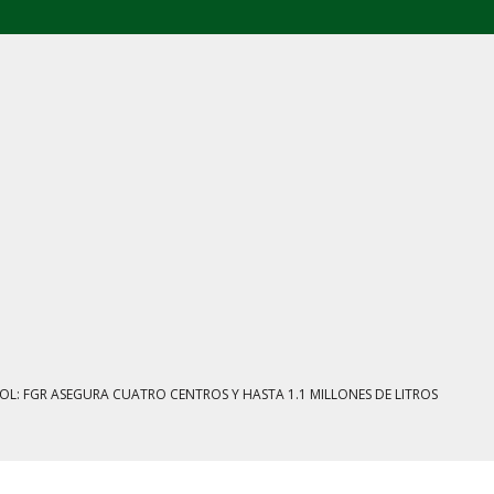
E AGOSTO: CINCO FRENTES BAJO EXAMEN
IENTRAS EL HUACHICOL FISCAL GOLPEA SU IMAGEN
ESTACIÓN, VIVIENDA Y DEBATE SOBRE LAS AUDIENCIAS