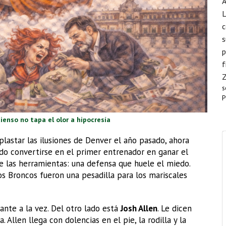
A
L
c
s
p
f
s
P
cienso no tapa el olor a hipocresía
aplastar las ilusiones de Denver el año pasado, ahora
ando convertirse en el primer entrenador en ganar el
ne las herramientas: una defensa que huele el miedo.
los Broncos fueron una pesadilla para los mariscales
ante a la vez. Del otro lado está
Josh Allen
. Le dicen
Allen llega con dolencias en el pie, la rodilla y la