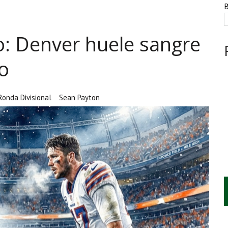
NTE, HUACHICOL INDUSTRIAL Y UNA LEY BAJO CERO
B
AMEN DE LA UNAM MARCAN LA JORNADA
o: Denver huele sangre
A CUATRO CENTROS Y HASTA 1.1 MILLONES DE LITROS
o
Ronda Divisional
Sean Payton