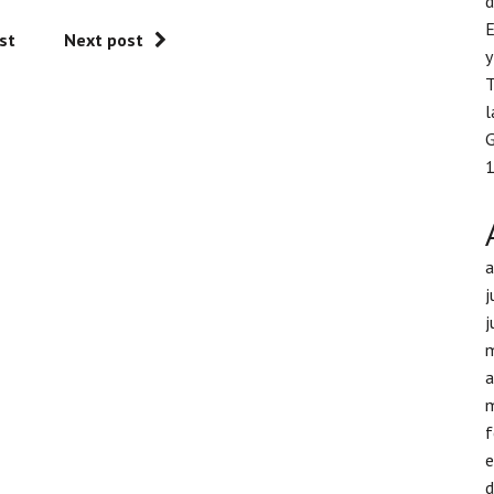
d
E
st
Next post
y
T
l
G
1
j
j
a
f
d