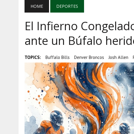
AGOSTO 5, 2026
|
EL GRAN GURÚ: BECAS CON REMITE
HOME
DEPORTES
AGOSTO 5, 2026
|
TRANSPARENCIA, HUACHICOL Y EX
El Infierno Congelad
AGOSTO 5, 2026
|
GOLPE AL HUACHICOL: FGR ASEGUR
ante un Búfalo herid
TOPICS:
Buffalo Bills
Denver Broncos
Josh Allen