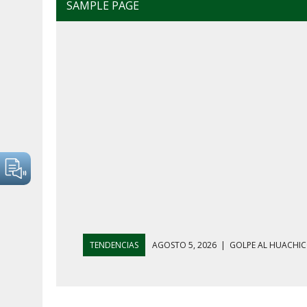
SAMPLE PAGE
TENDENCIAS
AGOSTO 4, 2026
|
MAÑANERA DEL 4 D
AGOSTO 5, 2026
|
HARFUCH RESPALDA A LA MARINA M
AGOSTO 5, 2026
|
MAÑANERA DEL 5 DE AGOSTO: REFOR