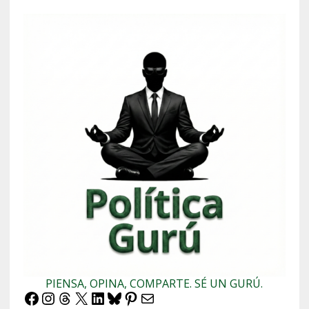
PIENSA, OPINA, COMPARTE. SÉ UN GURÚ.
Facebook
Instagram
Threads
X
LinkedIn
Bluesky
Pinterest
Correo electrónico