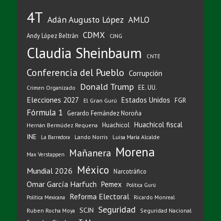
4T
Adán Augusto López
AMLO
CDMX
Andy López Beltrán
CJNG
Claudia Sheinbaum
CNTE
Conferencia del Pueblo
Corrupción
Donald Trump
EE. UU.
Crimen Organizado
Elecciones 2027
Estados Unidos
FGR
El Gran Gurú
Fórmula 1
Gerardo Fernández Noroña
Huachicol fiscal
Huachicol
Hernán Bermúdez Requena
INE
Lando Norris
Luisa María Alcalde
La Barredora
Morena
Mañanera
Max Verstappen
México
Mundial 2026
Narcotráfico
Omar García Harfuch
Pemex
Política Gurú
Reforma Electoral
Ricardo Monreal
Política Mexicana
Seguridad
SCJN
Ruben Rocha Moya
Seguridad Nacional