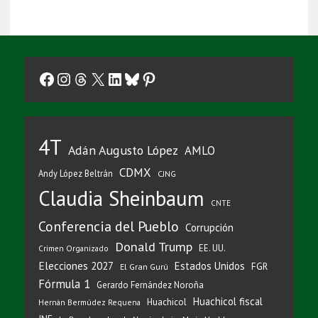
Facebook
Instagram
Threads
X
LinkedIn
Bluesky
Pinterest
4T
Adán Augusto López
AMLO
CDMX
Andy López Beltrán
CJNG
Claudia Sheinbaum
CNTE
Conferencia del Pueblo
Corrupción
Donald Trump
EE. UU.
Crimen Organizado
Elecciones 2027
Estados Unidos
FGR
El Gran Gurú
Fórmula 1
Gerardo Fernández Noroña
Huachicol fiscal
Huachicol
Hernán Bermúdez Requena