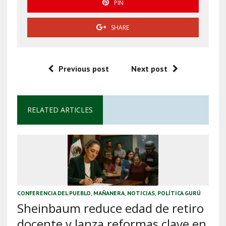
PIN
SHARE
Previous post
Next post
RELATED ARTICLES
CONFERENCIA DEL PUEBLO
,
MAÑANERA
,
NOTICIAS
,
POLÍTICA GURÚ
Sheinbaum reduce edad de retiro
docente y lanza reformas clave en