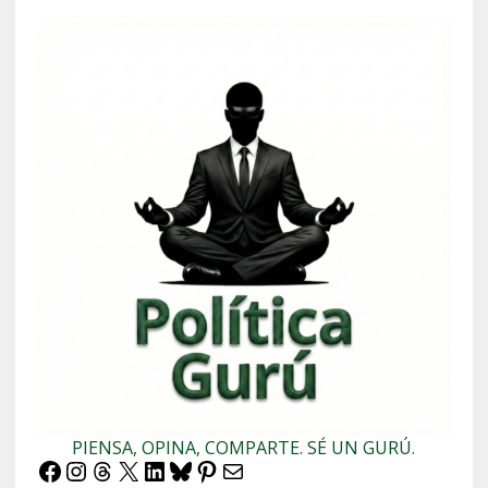
PIENSA, OPINA, COMPARTE. SÉ UN GURÚ.
Facebook
Instagram
Threads
X
LinkedIn
Bluesky
Pinterest
Correo electrónico