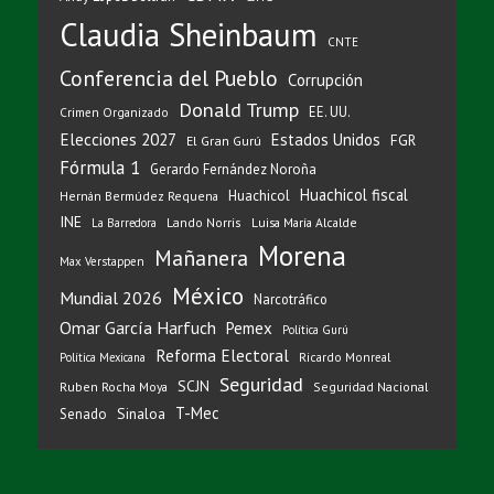
Claudia Sheinbaum
CNTE
Conferencia del Pueblo
Corrupción
Donald Trump
EE. UU.
Crimen Organizado
Elecciones 2027
Estados Unidos
FGR
El Gran Gurú
Fórmula 1
Gerardo Fernández Noroña
Huachicol fiscal
Huachicol
Hernán Bermúdez Requena
INE
Lando Norris
Luisa María Alcalde
La Barredora
Morena
Mañanera
Max Verstappen
México
Mundial 2026
Narcotráfico
Omar García Harfuch
Pemex
Política Gurú
Reforma Electoral
Ricardo Monreal
Política Mexicana
Seguridad
SCJN
Ruben Rocha Moya
Seguridad Nacional
T-Mec
Sinaloa
Senado