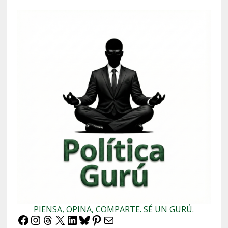
PIENSA, OPINA, COMPARTE. SÉ UN GURÚ.
Facebook
Instagram
Threads
X
LinkedIn
Bluesky
Pinterest
Correo electrónico