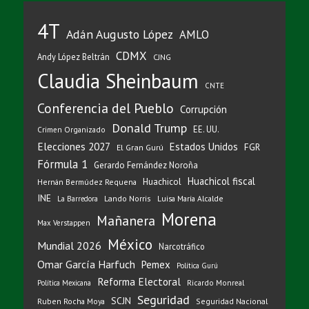
4T
Adán Augusto López
AMLO
CDMX
Andy López Beltrán
CJNG
Claudia Sheinbaum
CNTE
Conferencia del Pueblo
Corrupción
Donald Trump
EE. UU.
Crimen Organizado
Elecciones 2027
Estados Unidos
FGR
El Gran Gurú
Fórmula 1
Gerardo Fernández Noroña
Huachicol fiscal
Huachicol
Hernán Bermúdez Requena
INE
Lando Norris
Luisa María Alcalde
La Barredora
Morena
Mañanera
Max Verstappen
México
Mundial 2026
Narcotráfico
Omar García Harfuch
Pemex
Política Gurú
Reforma Electoral
Ricardo Monreal
Política Mexicana
Seguridad
SCJN
Ruben Rocha Moya
Seguridad Nacional