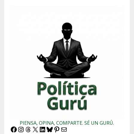
PIENSA, OPINA, COMPARTE. SÉ UN GURÚ.
Facebook
Instagram
Threads
X
LinkedIn
Bluesky
Pinterest
Correo electrónico