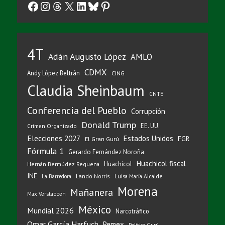
Facebook
Instagram
Threads
X
LinkedIn
Bluesky
Pinterest
4T
Adán Augusto López
AMLO
CDMX
Andy López Beltrán
CJNG
Claudia Sheinbaum
CNTE
Conferencia del Pueblo
Corrupción
Donald Trump
EE. UU.
Crimen Organizado
Elecciones 2027
Estados Unidos
FGR
El Gran Gurú
Fórmula 1
Gerardo Fernández Noroña
Huachicol fiscal
Huachicol
Hernán Bermúdez Requena
INE
Lando Norris
Luisa María Alcalde
La Barredora
Morena
Mañanera
Max Verstappen
México
Mundial 2026
Narcotráfico
Omar García Harfuch
Pemex
Política Gurú