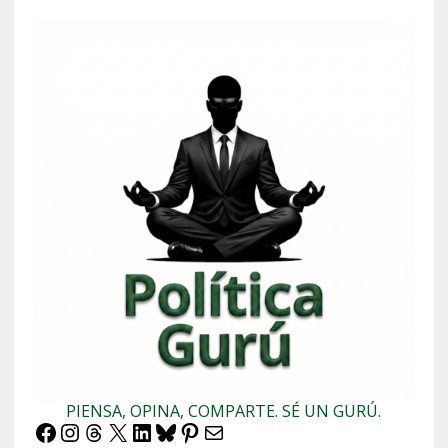
PIENSA, OPINA, COMPARTE. SÉ UN GURÚ.
Facebook
Instagram
Threads
X
LinkedIn
Bluesky
Pinterest
Correo electrónico