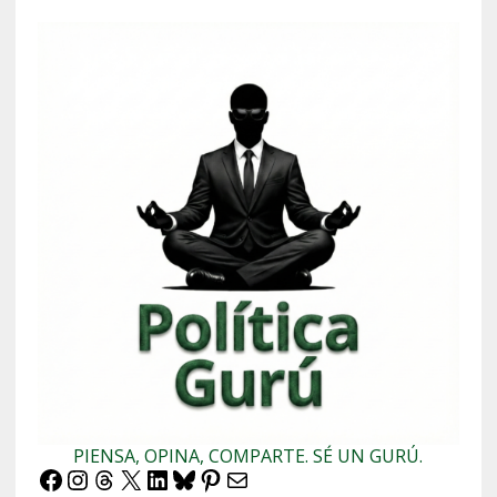
PIENSA, OPINA, COMPARTE. SÉ UN GURÚ.
Facebook
Instagram
Threads
X
LinkedIn
Bluesky
Pinterest
Correo electrónico