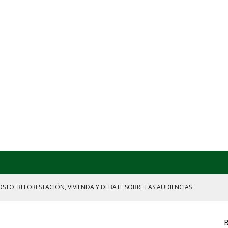
ON REMITENTE, HUACHICOL INDUSTRIAL Y UNA LEY BAJO CERO
RENCIA DE SHEINBAUM
ICIA TARDÍA Y FRACKING VERDE
B