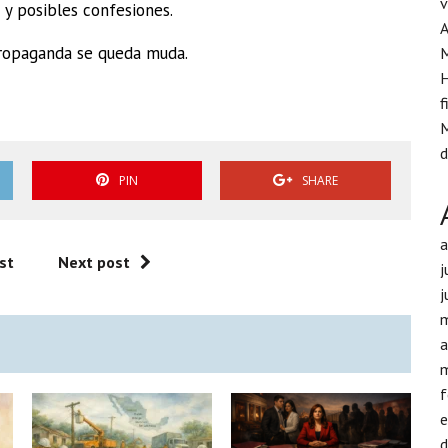
v
 y posibles confesiones.
A
propaganda se queda muda.
H
f
M
d
PIN
SHARE
st
Next post
j
j
a
f
d