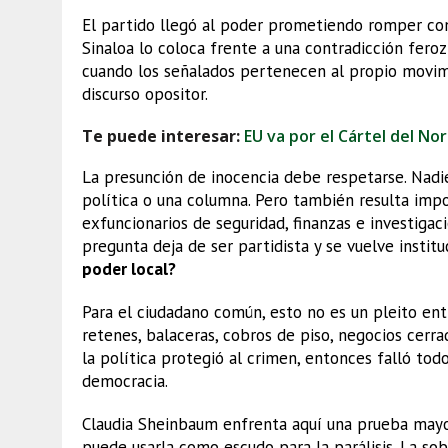
El partido llegó al poder prometiendo romper con
Sinaloa lo coloca frente a una contradicción feroz: 
cuando los señalados pertenecen al propio movimi
discurso opositor.
Te puede interesar:
EU va por el Cártel del Nor
La presunción de inocencia debe respetarse. Nadi
política o una columna. Pero también resulta imp
exfuncionarios de seguridad, finanzas e investigac
pregunta deja de ser partidista y se vuelve institu
poder local?
Para el ciudadano común, esto no es un pleito entr
retenes, balaceras, cobros de piso, negocios cerrad
la política protegió al crimen, entonces falló todo:
democracia.
Claudia Sheinbaum enfrenta aquí una prueba mayo
puede usarla como escudo para la parálisis. La so