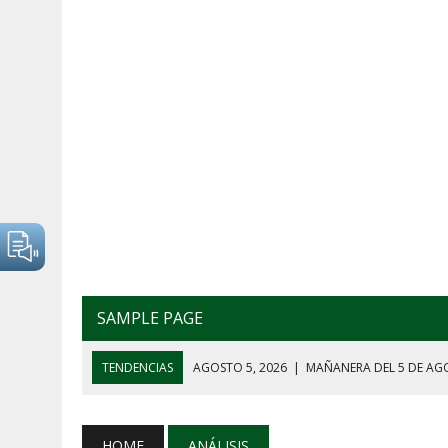
SAMPLE PAGE
TENDENCIAS
AGOSTO 5, 2026
|
EL GRAN GURÚ: BECAS C
AGOSTO 7, 2026
|
CINCO TEMAS QUE MARCARON LA CONFE
AGOSTO 7, 2026
|
EL GRAN GURÚ: DEMOCRACIA CARA, JUST
HOME
ANÁLISIS