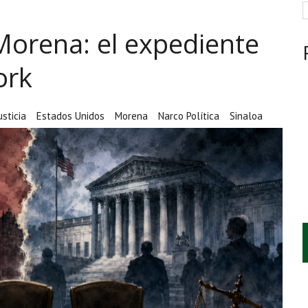
ARCAN LA JORNADA EN MÉXICO
 Morena: el expediente
RAS EL HUACHICOL FISCAL GOLPEA SU IMAGEN
CIÓN, VIVIENDA Y DEBATE SOBRE LAS AUDIENCIAS
ork
sticia
Estados Unidos
Morena
Narco Política
Sinaloa