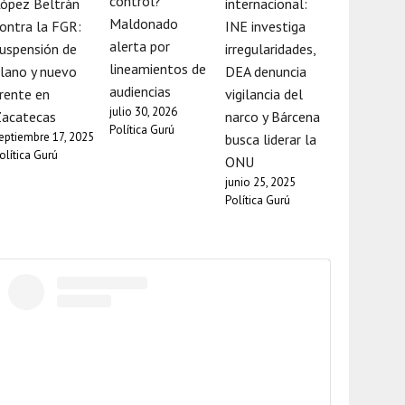
control?
ópez Beltrán
internacional:
Maldonado
ontra la FGR:
INE investiga
alerta por
uspensión de
irregularidades,
lineamientos de
lano y nuevo
DEA denuncia
audiencias
rente en
vigilancia del
julio 30, 2026
Zacatecas
narco y Bárcena
Política Gurú
eptiembre 17, 2025
busca liderar la
olítica Gurú
ONU
junio 25, 2025
Política Gurú