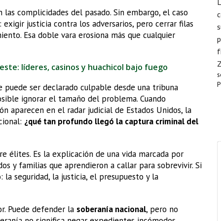
L
 las complicidades del pasado. Sin embargo, el caso
c
exigir justicia contra los adversarios, pero cerrar filas
s
ento. Esa doble vara erosiona más que cualquier
p
f
este: líderes, casinos y huachicol bajo fuego
s
P
e puede ser declarado culpable desde una tribuna
osible ignorar el tamaño del problema. Cuando
ión aparecen en el radar judicial de Estados Unidos, la
cional:
¿qué tan profundo llegó la captura criminal del
e élites. Es la explicación de una vida marcada por
os y familias que aprendieron a callar para sobrevivir. Si
 la seguridad, la justicia, el presupuesto y la
r. Puede defender la
soberanía nacional
, pero no
beranía no significa negar expedientes incómodos.