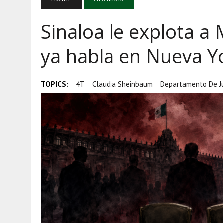
AGOSTO 7, 2026
|
AYOTZINAPA, INFLACIÓN Y AGUACATE M
Sinaloa le explota a
AGOSTO 5, 2026
|
HARFUCH RESPALDA A LA MARINA MIENT
AGOSTO 5, 2026
|
MAÑANERA DEL 5 DE AGOSTO: REFORESTA
ya habla en Nueva Y
TOPICS:
4T
Claudia Sheinbaum
Departamento De Ju